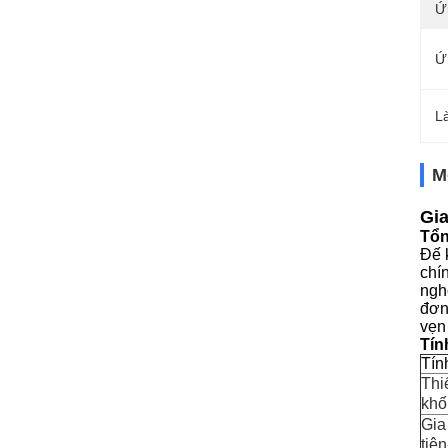
Ứ
Ứ
L
M
Gia
Tổn
Đế 
chí
ngh
đơn
vẹn
Tín
Tín
Thi
khố
Gia
tiện