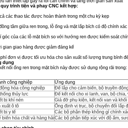
u lần thiết lập gây ra lỗi căn chỉnh và tăng thời gian sản xuất
 quy trình tiện và phay CNC kết hợp:
 cả các thao tác được hoàn thành trong một chu kỳ kẹp
đồng tâm giữa ren trong, lỗ ống và mặt lắp bích có độ chính xác
trí góc của các lỗ mặt bích so với hướng ren được kiểm soát chí
i gian giao hàng được giảm đáng kể
 phí đơn vị được tối ưu hóa cho sản xuất số lượng trung bình đ
g dụng
kết nối ống ren trong mặt bích này được sử dụng rộng rãi trong:
nh công nghiệp
Ứng dụng
động hóa công nghiệp
Đế lắp cho cảm biến, bộ truyền động
thống thủy lực
Đế kết nối cho xi lanh, van, bộ chia
ết bị khí nén
Giá đỡ phụ kiện, kết nối van và khối
 xuất ô tô
Ống định vị trục, bộ chuyển đổi lắp
t bị y tế
Các bộ phận thép không gỉ chính x
 biến hóa chất và hàng hải
Các bộ phận tiếp xúc với độ ẩm, s