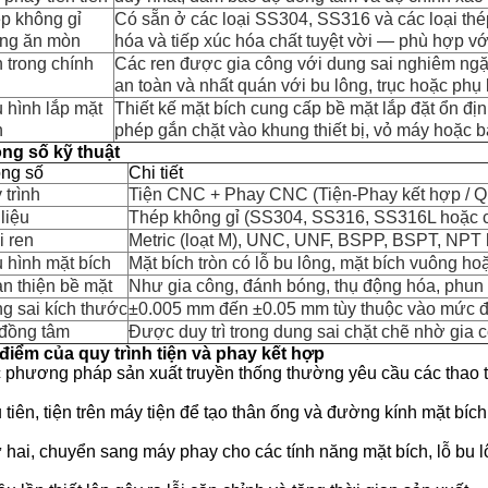
p không gỉ
Có sẵn ở các loại SS304, SS316 và các loại thé
ng ăn mòn
hóa và tiếp xúc hóa chất tuyệt vời — phù hợp vớ
 trong chính
Các ren được gia công với dung sai nghiêm ngặt
an toàn và nhất quán với bu lông, trục hoặc phụ
 hình lắp mặt
Thiết kế mặt bích cung cấp bề mặt lắp đặt ổn địn
h
phép gắn chặt vào khung thiết bị, vỏ máy hoặc b
ng số kỹ thuật
ng số
Chi tiết
 trình
Tiện CNC + Phay CNC (Tiện-Phay kết hợp / Qu
liệu
Thép không gỉ (SS304, SS316, SS316L hoặc cá
i ren
Metric (loạt M), UNC, UNF, BSPP, BSPT, NPT h
 hình mặt bích
Mặt bích tròn có lỗ bu lông, mặt bích vuông hoặ
n thiện bề mặt
Như gia công, đánh bóng, thụ động hóa, phun 
g sai kích thước
±0.005 mm đến ±0.05 mm tùy thuộc vào mức độ
đồng tâm
Được duy trì trong dung sai chặt chẽ nhờ gia c
điểm của quy trình tiện và phay kết hợp
 phương pháp sản xuất truyền thống thường yêu cầu các thao tá
 tiên, tiện trên máy tiện để tạo thân ống và đường kính mặt bích
 hai, chuyển sang máy phay cho các tính năng mặt bích, lỗ bu 