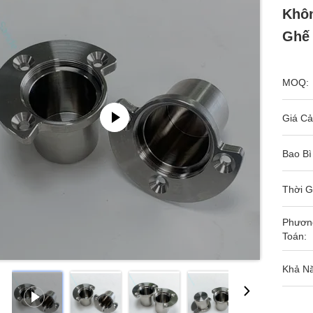
Khôn
Ghế
MOQ:
Giá Cả
Bao Bì
Thời G
Phươn
Toán:
Khả N