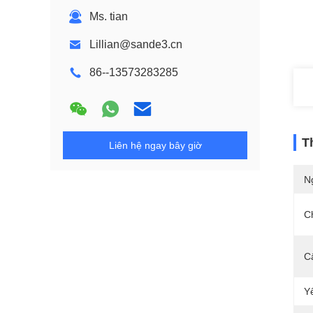
Ms. tian
Lillian@sande3.cn
86--13573283285
T
Liên hệ ngay bây giờ
N
C
C
Y