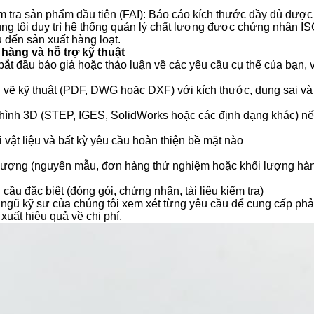
m tra sản phẩm đầu tiên (FAI): Báo cáo kích thước đầy đủ được
ng tôi duy trì hệ thống quản lý chất lượng được chứng nhận I
 đến sản xuất hàng loạt.
 hàng và hỗ trợ kỹ thuật
bắt đầu báo giá hoặc thảo luận về các yêu cầu cụ thể của bạn, 
 vẽ kỹ thuật (PDF, DWG hoặc DXF) với kích thước, dung sai và
hình 3D (STEP, IGES, SolidWorks hoặc các định dạng khác) nế
i vật liệu và bất kỳ yêu cầu hoàn thiện bề mặt nào
lượng (nguyên mẫu, đơn hàng thử nghiệm hoặc khối lượng hàn
cầu đặc biệt (đóng gói, chứng nhận, tài liệu kiểm tra)
 ngũ kỹ sư của chúng tôi xem xét từng yêu cầu để cung cấp phản
xuất hiệu quả về chi phí.