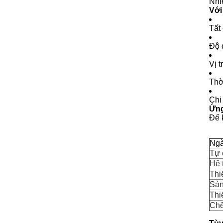
Nhiề
Với
Tất
Độ 
Vị 
Thờ
Chi
Ứn
Đế 
Ngà
Tự 
Hệ 
Thi
Sản
Thiế
Chế