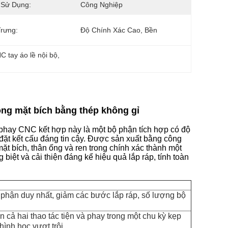
 Sử Dụng:
Công Nghiệp
rưng:
Độ Chính Xác Cao, Bền
 tay áo lề nội bộ
, 
rong mặt bích bằng thép không gỉ
n phay CNC kết hợp này là một bộ phận tích hợp có độ
 đặt kết cấu đáng tin cậy. Được sản xuất bằng công
mặt bích, thân ống và ren trong chính xác thành một
biệt và cải thiện đáng kể hiệu quả lắp ráp, tính toàn
ộ phận duy nhất, giảm các bước lắp ráp, số lượng bộ
cả hai thao tác tiện và phay trong một chu kỳ kẹp
ình học vượt trội.