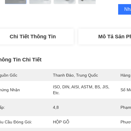
Nh
Chi Tiết Thông Tin
Mô Tả Sản 
hông Tin Chi Tiết
guồn Gốc
Thanh Đảo, Trung Quốc
Hàng
ISO, DIN, AISI, ASTM, BS, JIS, 
hứng Nhận
Số M
Etc.
ấp:
4,8
Phạm 
êu Cầu Đóng Gói:
HỘP GỖ
Phươ