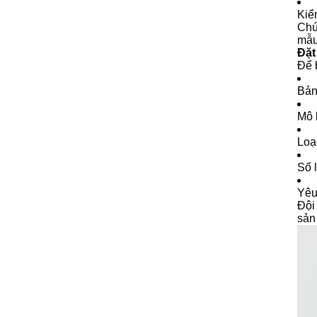
Kiể
Chú
mẫu
Đặt
Để 
Bản
Mô 
Loạ
Số 
Yêu 
Đội
sản 