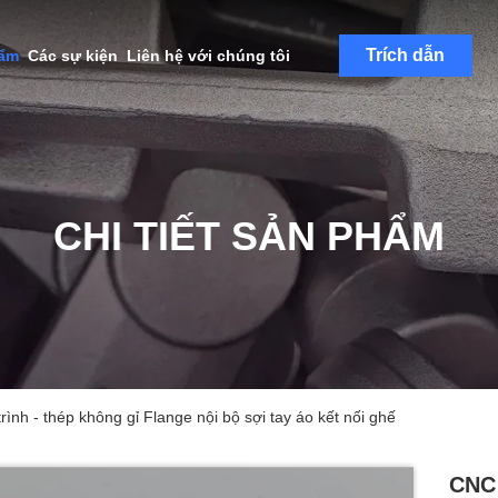
Trích dẫn
hẩm
Các sự kiện
Liên hệ với chúng tôi
CHI TIẾT SẢN PHẨM
ình - thép không gỉ Flange nội bộ sợi tay áo kết nối ghế
CNC 