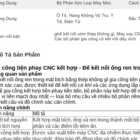
ng Dụng:
Bộ Phận Kim Loại Máy Móc
Cách
Ô Tô, Hàng Không Vũ Trụ, Y 
ng Dụng:
Đặc T
Tế, Điện Tử
ghế kết nối vòm thép không gỉ
, 
Máy xay CNC
àm nổi bật:
Các bộ phận gia công có kết nối dây xích
ô Tả Sản Phẩm
 công tiện phay CNC kết hợp - Đế kết nối ống ren t
g quan sản phẩm
kết nối ống ren trong mặt bích bằng thép không gỉ gia công tiệ
nh xác cao, được thiết kế để kết nối cơ khí và các ứng dụng lắp
ệ gia công kết hợp tiện-phay tiên tiến, bộ phận này kết hợp đế 
 vị liền mạch duy nhất — loại bỏ nhu cầu về nhiều bộ phận riêng 
 kết cấu và độ chính xác căn chỉnh.
h năng chính
h năng
Mô tả
ết kế nguyên
Kết hợp mặt bích, ống và ren trong thành một b
i tích hợp
phận và các điểm lỗi tiềm ẩn.
 công kết hợp
Được sản xuất trên máy CNC đa nhiệm thực hiện 
-phay tiên tiến
duy nhất, đảm bảo độ đồng tâm và độ chính xác h