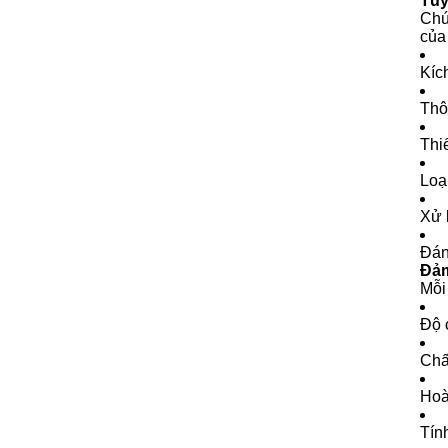
Tùy
Chú
của
Kíc
Thô
Thiế
Loạ
Xử 
Đán
Đảm
Mỗi
Độ 
Chấ
Hoà
Tín