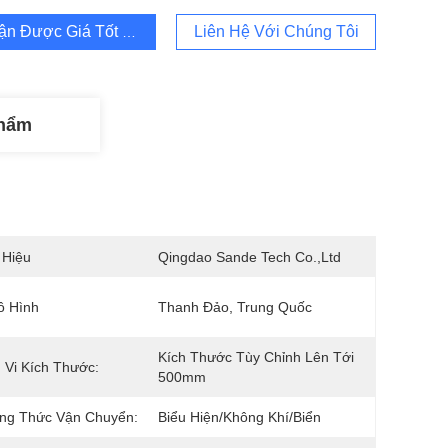
ận Được Giá Tốt Nhất
Liên Hệ Với Chúng Tôi
Phẩm
 Hiệu
Qingdao Sande Tech Co.,Ltd
ô Hình
Thanh Đảo, Trung Quốc
Kích Thước Tùy Chỉnh Lên Tới 
Vi Kích Thước:
500mm
ng Thức Vận Chuyển:
Biểu Hiện/không Khí/biển