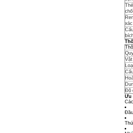
Thé
chố
Ren
xác
Cấu
bíc
Thô
Thô
Quy
Vật 
Loạ
Cấu
Hoà
Dun
Độ 
Ưu 
Các
Đầu
Thứ