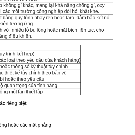
p không gỉ khác, mang lại khả năng chống gỉ, oxy
i các môi trường công nghiệp đòi hỏi khắt khe.
 bằng quy trình phay ren hoặc taro, đảm bảo kết nối
 kiện tương ứng.
h với nhiều lỗ bu lông hoặc mặt bích liên tục, cho
ảng điều khiển.
y trình kết hợp)
c loại theo yêu cầu của khách hàng)
oặc thông số kỹ thuật tùy chỉnh
c thiết kế tùy chỉnh theo bản vẽ
bi hoặc theo yêu cầu
 quan trọng của tính năng
ông một lần thiết lập
c riêng biệt:
lông hoặc các mặt phẳng