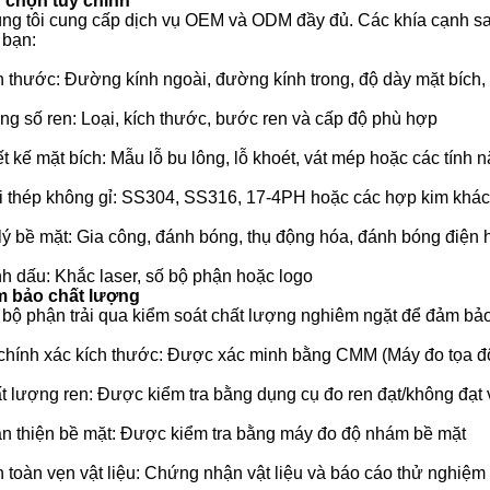
 chọn tùy chỉnh
ng tôi cung cấp dịch vụ OEM và ODM đầy đủ. Các khía cạnh sa
 bạn:
h thước: Đường kính ngoài, đường kính trong, độ dày mặt bích, 
ng số ren: Loại, kích thước, bước ren và cấp độ phù hợp
t kế mặt bích: Mẫu lỗ bu lông, lỗ khoét, vát mép hoặc các tính n
i thép không gỉ: SS304, SS316, 17-4PH hoặc các hợp kim khác
lý bề mặt: Gia công, đánh bóng, thụ động hóa, đánh bóng điện
h dấu: Khắc laser, số bộ phận hoặc logo
 bảo chất lượng
 bộ phận trải qua kiểm soát chất lượng nghiêm ngặt để đảm bảo
chính xác kích thước: Được xác minh bằng CMM (Máy đo tọa độ
t lượng ren: Được kiểm tra bằng dụng cụ đo ren đạt/không đạt 
n thiện bề mặt: Được kiểm tra bằng máy đo độ nhám bề mặt
h toàn vẹn vật liệu: Chứng nhận vật liệu và báo cáo thử nghiệ