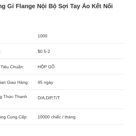
g Gỉ Flange Nội Bộ Sợi Tay Áo Kết Nối
1000
:
$0.5-2
 Tiêu Chuẩn:
HỘP GỖ
ian Giao Hàng:
45 ngày
g Thức Thanh
D/A,D/P,T/T
ăng Cung Cấp:
10000 chiếc / tháng