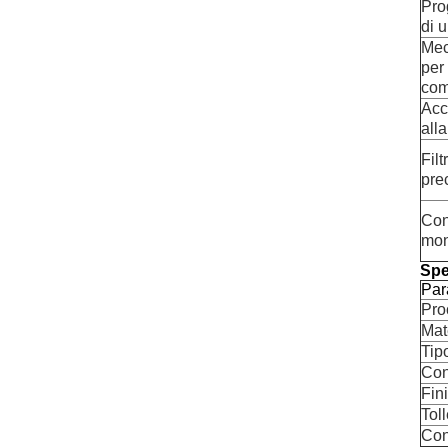
Pro
di 
Mec
per
com
Acc
all
Filt
pre
Con
mon
Spe
Par
Pro
Mat
Tipo
Con
Fini
Tol
Con