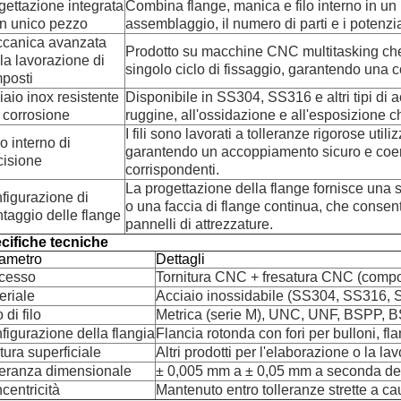
gettazione integrata
Combina flange, manica e filo interno in u
un unico pezzo
assemblaggio, il numero di parti e i potenzia
canica avanzata
Prodotto su macchine CNC multitasking che 
 la lavorazione di
singolo ciclo di fissaggio, garantendo una c
posti
iaio inox resistente
Disponibile in SS304, SS316 e altri tipi di a
a corrosione
ruggine, all'ossidazione e all'esposizione ch
I fili sono lavorati a tolleranze rigorose utili
ro interno di
garantendo un accoppiamento sicuro e coerent
cisione
corrispondenti.
La progettazione della flange fornisce una s
figurazione di
o una faccia di flange continua, che consent
taggio delle flange
pannelli di attrezzature.
cifiche tecniche
ametro
Dettagli
cesso
Tornitura CNC + fresatura CNC (compos
eriale
Acciaio inossidabile (SS304, SS316, SS
 di filo
Metrica (serie M), UNC, UNF, BSPP, B
figurazione della flangia
Flancia rotonda con fori per bulloni, f
tura superficiale
Altri prodotti per l'elaborazione o la lav
leranza dimensionale
± 0,005 mm a ± 0,05 mm a seconda della 
centricità
Mantenuto entro tolleranze strette a c