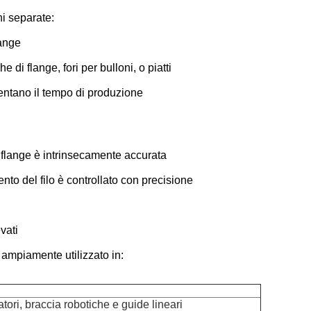
ni separate:
lange
e di flange, fori per bulloni, o piatti
entano il tempo di produzione
io flange è intrinsecamente accurata
ento del filo è controllato con precisione
vati
 ampiamente utilizzato in:
tori, braccia robotiche e guide lineari