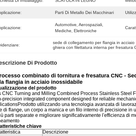
chiesta Di Imballaggio:
SCATOLA IN LEGNO
Metod
plicazione:
Parti Di Metallo Dei Macchinari
Utiliz
Automotive, Aerospaziali, 
plicazione:
Caratt
Mediche, Elettroniche
sede di collegamento per flangia in acciaio 
idenziare:
ghiera con filettatura interna per fresatura
escrizione Di Prodotto
processo combinato di tornitura e fresatura CNC - Se
la flangia in acciaio inossidabile
ualizzazione del prodotto
s CNC Turning and Milling Combined Process Stainless Steel F
h-precision integrated component designed for reliable mechani
licationsProdotto utilizzando una tecnologia avanzata di lav
 di flange, un corpo a manica e un filo interno di precisione in 
iù parti separate e migliorare significativamente l'efficienza di m
ineamento
atteristiche chiave
tteristica
Descrizione