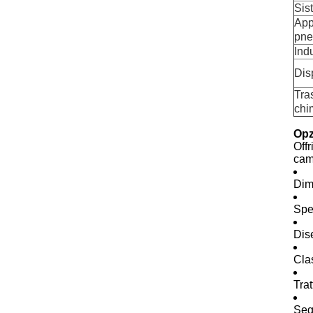
Sist
App
pne
Ind
Dis
Tra
chi
Opz
Off
cam
Dim
Spec
Dis
Cla
Trat
Segn