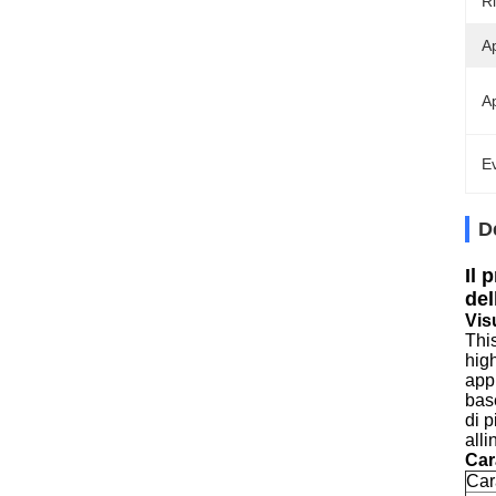
Ri
Ap
Ap
Ev
D
Il 
del
Vis
Thi
hig
app
base
di p
all
Car
Cara