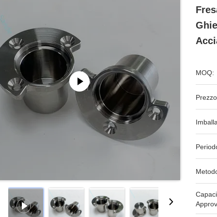
Fres
Ghie
Acci
MOQ:
Prezzo
Imball
Period
Metodo
Capaci
Approv