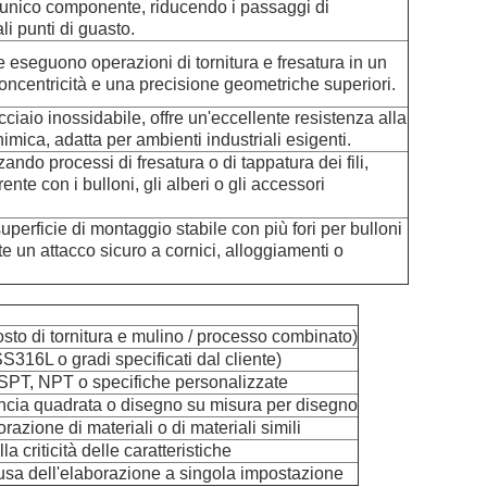
n unico componente, riducendo i passaggi di
li punti di guasto.
eseguono operazioni di tornitura e fresatura in un
oncentricità e una precisione geometriche superiori.
cciaio inossidabile, offre un'eccellente resistenza alla
imica, adatta per ambienti industriali esigenti.
zzando processi di fresatura o di tappatura dei fili,
e con i bulloni, gli alberi o gli accessori
uperficie di montaggio stabile con più fori per bulloni
e un attacco sicuro a cornici, alloggiamenti o
to di tornitura e mulino / processo combinato)
316L o gradi specificati dal cliente)
SPT, NPT o specifiche personalizzate
lancia quadrata o disegno su misura per disegno
orazione di materiali o di materiali simili
criticità delle caratteristiche
ausa dell'elaborazione a singola impostazione