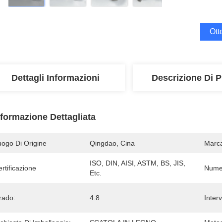
Ott
Dettagli Informazioni
Descrizione Di P
nformazione Dettagliata
uogo Di Origine
Qingdao, Cina
Marc
ISO, DIN, AISI, ASTM, BS, JIS, 
rtificazione
Numer
Etc.
rado:
4.8
Inter