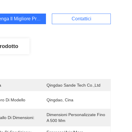
enga Il Migliore Prezzo
Contattici
rodotto
a
Qingdao Sande Tech Co.,Ltd
o Di Modello
Qingdao, Cina
Dimensioni Personalizzate Fino 
vallo Di Dimensioni:
A 500 Mm