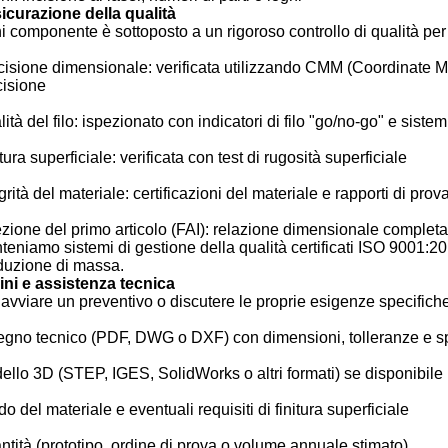
icurazione della qualità
 componente è sottoposto a un rigoroso controllo di qualità per 
cisione dimensionale: verificata utilizzando CMM (Coordinate M
cisione
ità del filo: ispezionato con indicatori di filo "go/no-go" e sistem
tura superficiale: verificata con test di rugosità superficiale
grità del materiale: certificazioni del materiale e rapporti di prov
zione del primo articolo (FAI): relazione dimensionale completa 
eniamo sistemi di gestione della qualità certificati ISO 9001:20
duzione di massa.
ini e assistenza tecnica
avviare un preventivo o discutere le proprie esigenze specifiche,
egno tecnico (PDF, DWG o DXF) con dimensioni, tolleranze e spe
ello 3D (STEP, IGES, SolidWorks o altri formati) se disponibile
o del materiale e eventuali requisiti di finitura superficiale
ntità (prototipo, ordine di prova o volume annuale stimato)