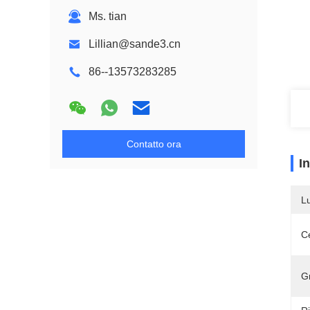
Ms. tian
Lillian@sande3.cn
86--13573283285
Contatto ora
I
L
Ce
G