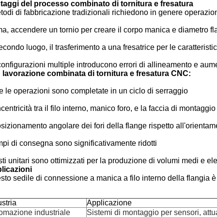
taggi del processo combinato di tornitura e fresatura
todi di fabbricazione tradizionali richiedono in genere operazio
ma, accendere un tornio per creare il corpo manica e diametro f
econdo luogo, il trasferimento a una fresatrice per le caratteristich
configurazioni multiple introducono errori di allineamento e aum
 lavorazione combinata di tornitura e fresatura CNC:
e le operazioni sono completate in un ciclo di serraggio
entricità tra il filo interno, manico foro, e la faccia di montagg
osizionamento angolare dei fori della flange rispetto all'orientam
mpi di consegna sono significativamente ridotti
sti unitari sono ottimizzati per la produzione di volumi medi e ele
licazioni
to sedile di connessione a manica a filo interno della flangia è
ustria
Applicazione
omazione industriale
Sistemi di montaggio per sensori, attua