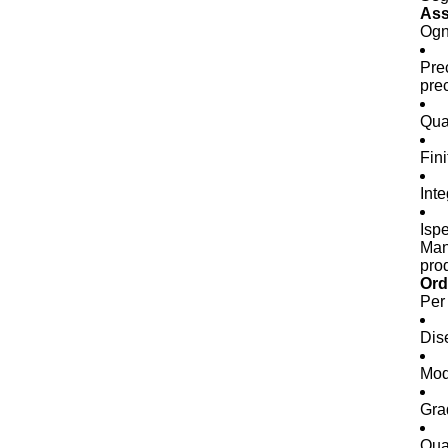
Ass
Ogni
Pre
pre
Qual
Fini
Inte
Ispe
Mant
pro
Ord
Per 
Dis
Mod
Grad
Qua