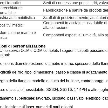
emi idraulici
Sedi di connessione per cilindri, valvo
arecchiature
Fabbricazione a partire da prodotti de
umatiche
ustria automobilistica
Scaffali di posizionamento, adattatori
Componenti in acciaio inossidabile di 
positivi medici
alla corrosione
sformazione marina e
Componenti esposti all'umidità, allo s
mica
ioni di personalizzazione
riamo servizi OEM e ODM completi. I seguenti aspetti possono es
pioni:
ensioni: diametro esterno, diametro interno, spessore della fl
ificità del filo: tipo, dimensione, passo e classe di adattamento
egno della flangia: modello di buco del bullone, controboraggi, 
sse di acciaio inossidabile: SS304, SS316, 17-4PH o altre legh
tamento superficiale: lavorato, lucidato, passivato, elettropolicato
i: incisione al laser, numeri di parti o loghi