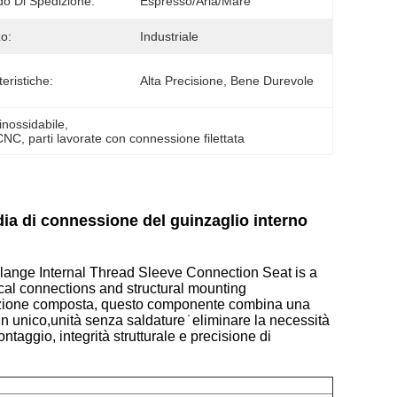
o Di Spedizione:
Espresso/aria/mare
zo:
Industriale
eristiche:
Alta Precisione, Bene Durevole
inossidabile
, 
 CNC
, 
parti lavorate con connessione filettata
dia di connessione del guinzaglio interno
lange Internal Thread Sleeve Connection Seat is a
cal connections and structural mounting
orazione composta, questo componente combina una
un unico,unità senza saldature ̇ eliminare la necessità
ontaggio, integrità strutturale e precisione di