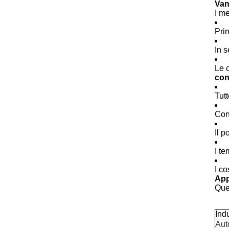
Van
I me
Pri
In s
Le 
con
Tutt
Conc
Il p
I te
I co
App
Ques
Ind
Aut