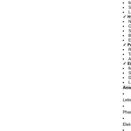
M
S
L
✓ H
N
O
S
B
E
✓ P
R
T
A
✓ E
M
S
D
L
Anw
Lebe
Phar
Elek