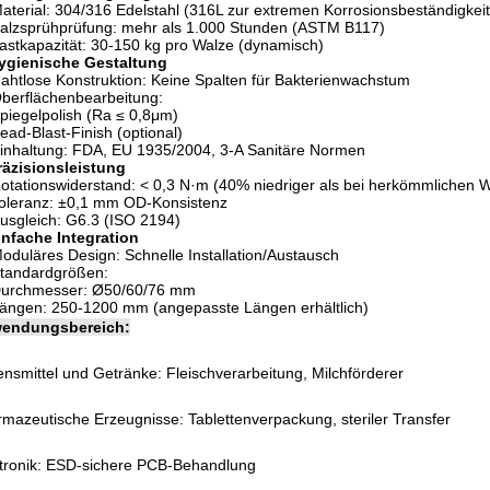
aterial: 304/316 Edelstahl (316L zur extremen Korrosionsbeständigkeit
alzsprühprüfung: mehr als 1.000 Stunden (ASTM B117)
astkapazität: 30-150 kg pro Walze (dynamisch)
ygienische Gestaltung
ahtlose Konstruktion: Keine Spalten für Bakterienwachstum
berflächenbearbeitung:
piegelpolish (Ra ≤ 0,8μm)
ead-Blast-Finish (optional)
inhaltung: FDA, EU 1935/2004, 3-A Sanitäre Normen
räzisionsleistung
otationswiderstand: < 0,3 N·m (40% niedriger als bei herkömmlichen 
oleranz: ±0,1 mm OD-Konsistenz
usgleich: G6.3 (ISO 2194)
infache Integration
oduläres Design: Schnelle Installation/Austausch
tandardgrößen:
urchmesser: Ø50/60/76 mm
ängen: 250-1200 mm (angepasste Längen erhältlich)
endungsbereich:
nsmittel und Getränke: Fleischverarbeitung, Milchförderer
mazeutische Erzeugnisse: Tablettenverpackung, steriler Transfer
tronik: ESD-sichere PCB-Behandlung