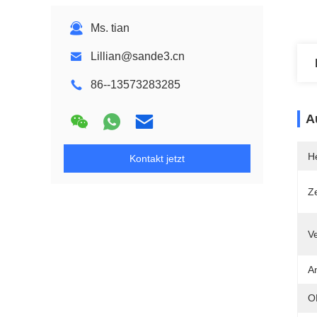
Ms. tian
Lillian@sande3.cn
86--13573283285
A
He
Kontakt jetzt
Ze
V
A
O