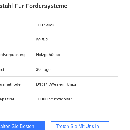
stahl Für Fördersysteme
100 Stück
$0.5-2
rdverpackung:
Holzgehäuse
ist:
30 Tage
ngsmethode:
D/P,T/T,Western Union
apazität:
10000 Stück/Monat
alten Sie Besten Preis
Treten Sie Mit Uns In Verbindung