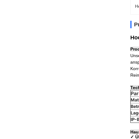
H
P
Hoc
Pro
Unse
ansp
Korr
Rei
Tec
Pa
Mat
Bet
Lag
IP-
Haup
✓ Ü