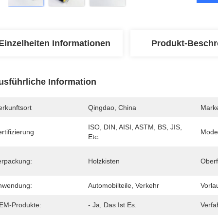
Einzelheiten Informationen
Produkt-Beschr
usführliche Information
rkunftsort
Qingdao, China
Mark
ISO, DIN, AISI, ASTM, BS, JIS, 
rtifizierung
Mode
Etc.
erpackung:
Holzkisten
Oberf
nwendung:
Automobilteile, Verkehr
Vorlau
EM-Produkte:
- Ja, Das Ist Es.
Verfa