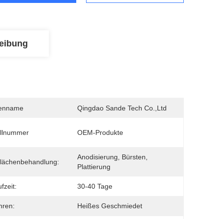
eibung
enname
Qingdao Sande Tech Co.,Ltd
llnummer
OEM-Produkte
Anodisierung, Bürsten, 
lächenbehandlung:
Plattierung
fzeit:
30-40 Tage
hren:
Heißes Geschmiedet