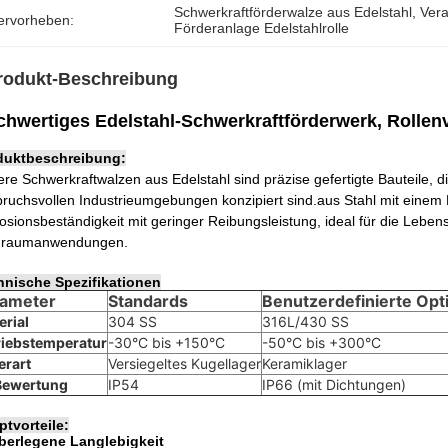
Schwerkraftförderwalze aus Edelstahl
, 
Vera
ervorheben:
Förderanlage Edelstahlrolle
rodukt-Beschreibung
hwertiges Edelstahl-Schwerkraftförderwerk, Rollen
duktbeschreibung:
re Schwerkraftwalzen aus Edelstahl sind präzise gefertigte Bauteile, di
ruchsvollen Industrieumgebungen konzipiert sind.aus Stahl mit eine
osionsbeständigkeit mit geringer Reibungsleistung, ideal für die Lebe
nraumanwendungen.
hnische Spezifikationen
rameter
Standards
Benutzerdefinierte Opt
erial
304 SS
316L/430 SS
riebstemperatur
-30°C bis +150°C
-50°C bis +300°C
erart
Versiegeltes Kugellager
Keramiklager
Bewertung
IP54
IP66 (mit Dichtungen)
tvorteile:
berlegene Langlebigkeit