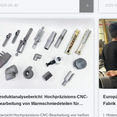
as, Petrochemie, Stromerzeugung, Bauwesen und
Rolle.D
2025-05-30
2025-0
asserbehandlung.Mit Hilfe von
die auf 
eißschmiedeverfahren, die Hersteller Fertigungen
Kohlenst
rstellen...
roduktanalysebericht: Hochpräzisions-CNC-
Europä
earbeitung von Warmschmiedeteilen für
Fabrik
aschinenteile
bersicht:Hochpräzisions-CNC-Bearbeitung von heißen
I. Hinte