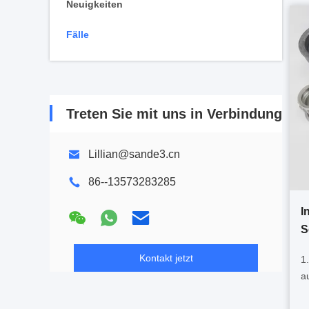
Neuigkeiten
Fälle
Treten Sie mit uns in Verbindung
Lillian@sande3.cn
86--13573283285
I
S
Kontakt jetzt
1
a
F