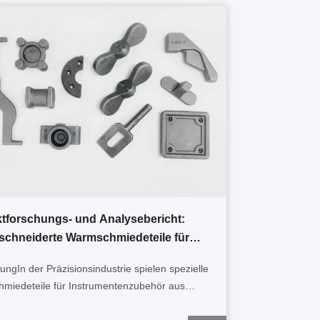
tforschungs- und Analysebericht:
chneiderte Warmschmiedeteile für
mentenzubehör aus Edelstahl und
ungIn der Präzisionsindustrie spielen spezielle
stoffstahl
miedeteile für Instrumentenzubehör aus
l und Kohlenstoffstahl eine wichtige