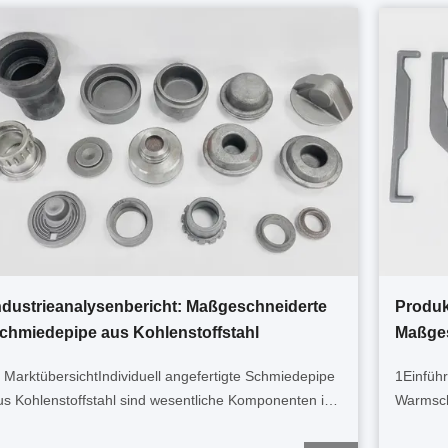
ndustrieanalysenbericht: Maßgeschneiderte
Produk
chmiedepipe aus Kohlenstoffstahl
Maßges
Instru
. MarktübersichtIndividuell angefertigte Schmiedepipe
1Einführ
Kohlen
us Kohlenstoffstahl sind wesentliche Komponenten in
Warmsch
lüssigkeitstransportsystemen in den Bereichen Öl und
Edelstah