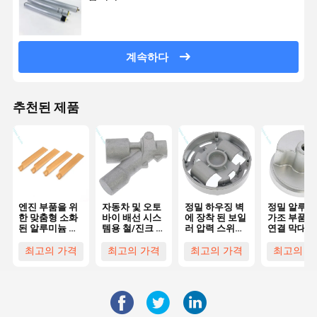
계속하다
추천된 제품
엔진 부품을 위
자동차 및 오토
정밀 하우징 벽
정밀 알루미
한 맞춤형 소화
바이 배선 시스
에 장착 된 보일
가조 부품 
된 알루미늄 가
템용 철/진크 T
러 압력 스위치
연결 막대 및
조 부품
고정형 가조 부
용 주조 / 가조
절
품
알루미늄 부품
최고의 가격
최고의 가격
최고의 가격
최고의 가