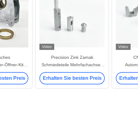
Video
Video
sches
Precision Zink Zamak
C
-Öffner-Kit -
Schmiedeteile Mehrfachachsen
Automo
 Stahl-
CNC Drehmaschine Drehteile
Edelstahl 
esten Preis
Erhalten Sie besten Preis
Erhalten
riebssystem