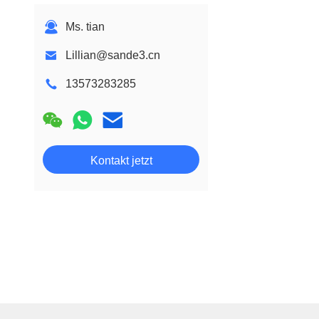
Ms. tian
Lillian@sande3.cn
13573283285
Kontakt jetzt