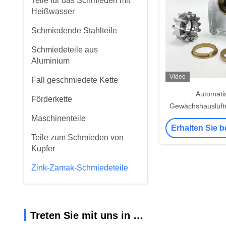
Teile für das Schmieden mit
Heißwasser
Schmiedende Stahlteile
Schmiedeteile aus
Aluminium
Video
Fall geschmiedete Kette
Automati
Förderkette
Gewächshauslüfter
Maschinenteile
Verzinktes
Erhalten Sie b
Zahnstangenant
Teile zum Schmieden von
Kupfer
Zink-Zamak-Schmiedeteile
Treten Sie mit uns in Verbindung