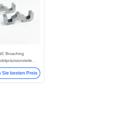
NC Broaching
bilpräzisionsteile
/ Zinklegierung Formen
 Sie besten Preis