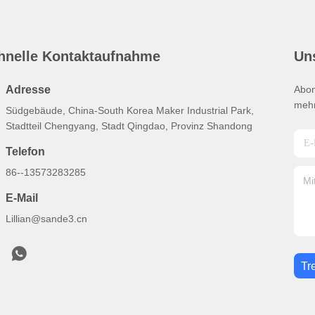
hnelle Kontaktaufnahme
Un
Adresse
Abon
mehr
Südgebäude, China-South Korea Maker Industrial Park,
Stadtteil Chengyang, Stadt Qingdao, Provinz Shandong
Telefon
86--13573283285
E-Mail
Lillian@sande3.cn
Tr