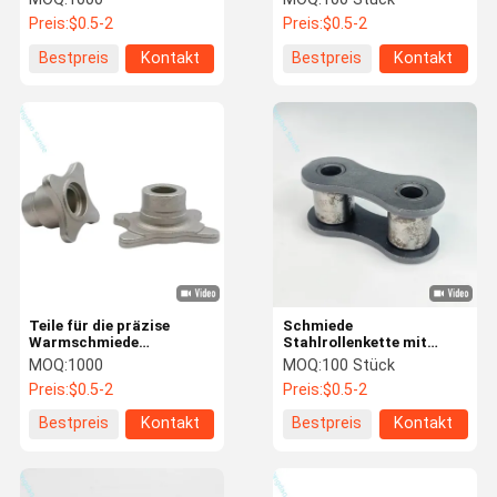
landwirtschaftliche
Preis:
$0.5-2
Preis:
$0.5-2
Maschinen
Bestpreis
Kontakt
Bestpreis
Kontakt
Teile für die präzise
Schmiede
Warmschmiede
Stahlrollenkette mit
landwirtschaftlicher
kurzer Schrägkeit
MOQ:
1000
MOQ:
100 Stück
Motorrad-
Preis:
$0.5-2
Preis:
$0.5-2
Kompaktmaschinen
Bestpreis
Kontakt
Bestpreis
Kontakt