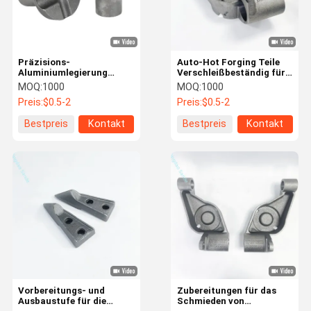
Präzisions-
Auto-Hot Forging Teile
Aluminiumlegierung
Verschleißbeständig für
geschmiedete
Motor Rocker Arme
MOQ:
1000
MOQ:
1000
Motorkomponenten
Preis:
$0.5-2
Preis:
$0.5-2
Bestpreis
Kontakt
Bestpreis
Kontakt
Zu Hause
Produkte
Über Uns
Werksbesich
Tigung
Vorbereitungs- und
Zubereitungen für das
Ausbaustufe für die
Schmieden von