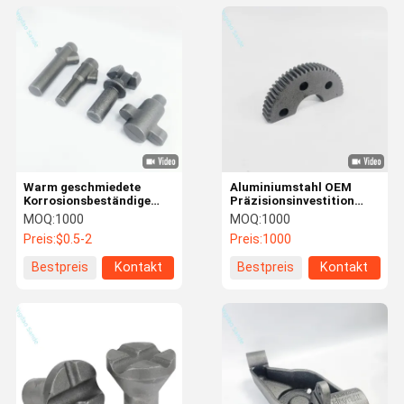
Warm geschmiedete
Aluminiumstahl OEM
Korrosionsbeständige
Präzisionsinvestition
Waagewellen für
Heißschmiedeteile für
MOQ:
1000
MOQ:
1000
mechanische Motorteile
industrielle Silizium-Sol
Preis:
$0.5-2
Preis:
1000
Bestpreis
Kontakt
Bestpreis
Kontakt