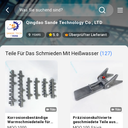
Qingdao Sande Technology Co., LTD
9
5.0
Überprüfter Lieferant
YEARS
Teile Für Das Schmieden Mit Heißwasser
(127)
Korrosionsbeständige
Präzisionskultivierte
Warmschmiedeteile für
geschmiedete Teile aus
Dieselmotoren
Kohlenstoffstahl für
MOQ:
1000
MOQ:
100 Stück