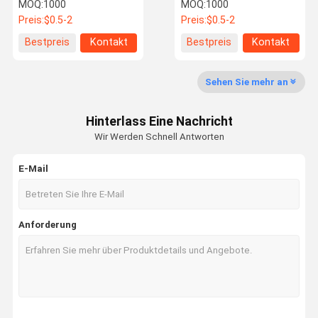
Bauernwirtschaft
Warmteilen
MOQ:
1000
MOQ:
1000
Preis:
$0.5-2
Preis:
$0.5-2
Bestpreis
Kontakt
Bestpreis
Kontakt
Qualitätskon
Kontakt Mit
Neuigkeiten
Rechtssach
Trolle
Uns
En
Sehen Sie mehr an
Hinterlass Eine Nachricht
Wir Werden Schnell Antworten
Bitte Um Ein
Angebot
E-Mail
Teile für das Schmieden mit Heißwasser
Anforderung
Schmiedende Stahlteile
Schmiedeteile aus Aluminium
Fall geschmiedete Kette
Förderkette