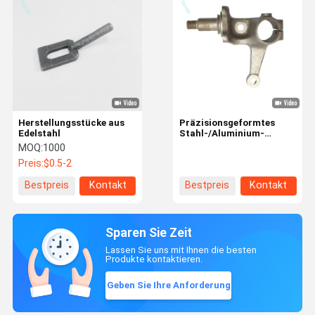
Herstellungsstücke aus
Präzisionsgeformtes
Edelstahl
Stahl-/Aluminium-
Forklift-Lenkknüppel
MOQ:
1000
OEM
Preis:
$0.5-2
Bestpreis
Kontakt
Bestpreis
Kontakt
Sparen Sie Zeit
Lassen Sie uns mit Ihnen die besten
Produkte kontaktieren.
Geben Sie Ihre Anforderung