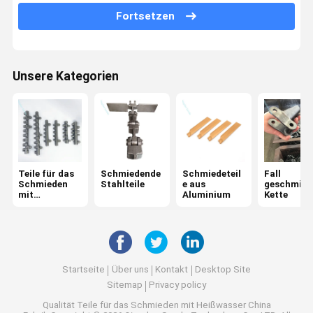
Fortsetzen
Maschinenteile
Teile zum Schmieden von Kupfer
Unsere Kategorien
Zink-Zamak-Schmiedeteile
Teile für das
Schmiedende
Schmiedeteil
Fall
Schmieden
Stahlteile
e aus
geschmied
mit
Aluminium
Kette
Heißwasser
Startseite
Über uns
Kontakt
Desktop Site
Sitemap
Privacy policy
Qualität
Teile für das Schmieden mit Heißwasser
China