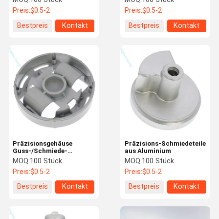
Motorradverkabelungssystem
Preis:
$0.5-2
Preis:
$0.5-2
Bestpreis
Kontakt
Bestpreis
Kontakt
Präzisionsgehäuse
Präzisions-Schmiedeteile
Guss-/Schmiede-
aus Aluminium
Aluminiumteile für
MOQ:
100 Stück
MOQ:
100 Stück
wandmontierte
Preis:
$0.5-2
Preis:
$0.5-2
Kesseldruckschalter
Bestpreis
Kontakt
Bestpreis
Kontakt