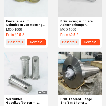
Einzelteile zum
Präzisionsgerichtete
Schmieden von Messing,
Achsenanhänger
Synchronisierringe,
Stahlschmiedeteile
MOQ:
1000
MOQ:
1000
Übertragungsteile
Preis:
$0.5-2
Preis:
$0.5-2
Bestpreis
Kontakt
Bestpreis
Kontakt
Zu Hause
Produkte
Über Uns
Werksbesich
Tigung
Verzinkter
CNC-Tapered Flange
Gabelkopfbolzen mit
Shaft mit hoher