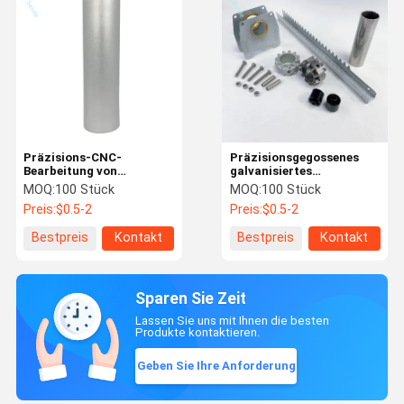
Präzisions-CNC-
Präzisionsgegossenes
Bearbeitung von
galvanisiertes
Aluminiumröhren für
Stahlschiebegerät für die
MOQ:
100 Stück
MOQ:
100 Stück
zylindrische Teile
Sonnenventilation im
Preis:
$0.5-2
Preis:
$0.5-2
Gewächshaus
Bestpreis
Kontakt
Bestpreis
Kontakt
Sparen Sie Zeit
Lassen Sie uns mit Ihnen die besten
Produkte kontaktieren.
Geben Sie Ihre Anforderung