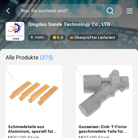
Qingdao Sande Technology Co., LTD
9
5.0
Überprüfter Lieferant
YEARS
Alle Produkte
(375)
Schmiedeteile aus
Gusseisen-Zink-T-Fixtur
Aluminium, speziell für
geschmiedete Teile für
Motorteile
Automobil- und
MOQ:
100 Stück
MOQ:
100 Stück