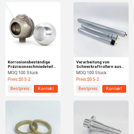
Korrosionsbeständige
Verarbeitung von
Präzisionsschmiedeteile
Schwerkraftrollern aus
aus Aluminium für
Edelstahl für
MOQ:
100 Stück
MOQ:
100 Stück
industrielle Anwendungen
Fördersysteme
Preis:
$0.5-2
Preis:
$0.5-2
Bestpreis
Kontakt
Bestpreis
Kontakt