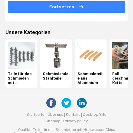
Fortsetzen
Maschinenteile
Teile zum Schmieden von Kupfer
Unsere Kategorien
Zink-Zamak-Schmiedeteile
Teile für das
Schmiedende
Schmiedeteil
Fall
Schmieden
Stahlteile
e aus
geschmied
mit
Aluminium
Kette
Heißwasser
Startseite
Über uns
Kontakt
Desktop Site
Sitemap
Privacy policy
Qualität
Teile für das Schmieden mit Heißwasser
China