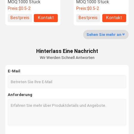
Splintloch -
Drehmomentübertragung
MOQ:
1000 Stück
MOQ:
1000 Stück
Korrosionsbeständiger
und
Preis:
$0.5-2
Preis:
$0.5-2
hochfester, anpassbarer
korrosionsbeständigen
Verbindungsbolzen für
Materialien für Öl- und
Bestpreis
Kontakt
Bestpreis
Kontakt
Förderbandwagen
Gasanwendungen
Qualitätskon
Kontakt Mit
Neuigkeiten
Rechtssach
Trolle
Uns
En
Sehen Sie mehr an
Hinterlass Eine Nachricht
Wir Werden Schnell Antworten
Bitte Um Ein
Angebot
E-Mail
Teile für das Schmieden mit Heißwasser
Anforderung
Schmiedende Stahlteile
Schmiedeteile aus Aluminium
Fall geschmiedete Kette
Förderkette