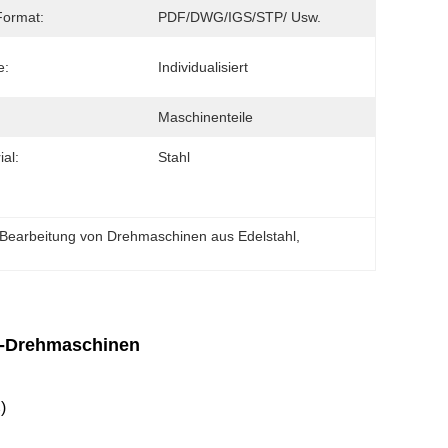
Format:
PDF/DWG/IGS/STP/ Usw.
e:
Individualisiert
Maschinenteile
ial:
Stahl
ie Bearbeitung von Drehmaschinen aus Edelstahl
, 
NC-Drehmaschinen
)