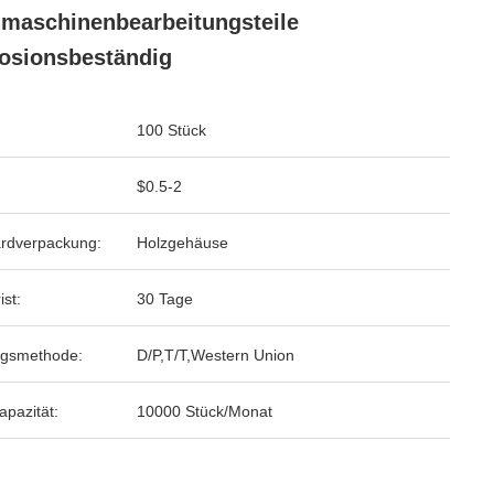
maschinenbearbeitungsteile
osionsbeständig
100 Stück
$0.5-2
rdverpackung:
Holzgehäuse
ist:
30 Tage
ngsmethode:
D/P,T/T,Western Union
apazität:
10000 Stück/Monat