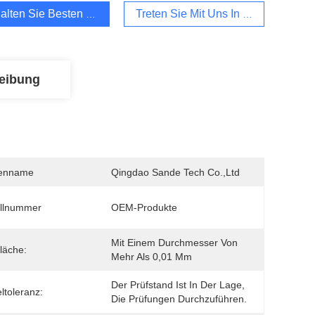
alten Sie Besten Preis
Treten Sie Mit Uns In Verbindung
eibung
enname
Qingdao Sande Tech Co.,Ltd
llnummer
OEM-Produkte
Mit Einem Durchmesser Von 
läche:
Mehr Als 0,01 Mm
Der Prüfstand Ist In Der Lage, 
ltoleranz:
Die Prüfungen Durchzuführen.