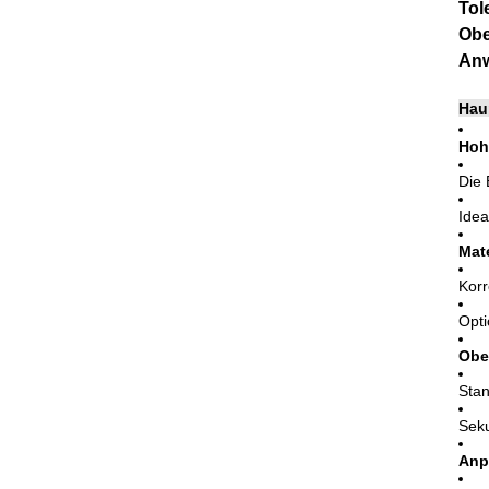
Tol
Obe
Anw
Hau
Hoh
Die 
Idea
Mate
Korr
Opti
Obe
Stan
Seku
Anp