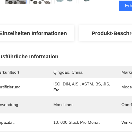
Erh
Einzelheiten Informationen
Produkt-Beschr
usführliche Information
rkunftsort
Qingdao, China
Mark
ISO, DIN, AISI, ASTM, BS, JIS, 
rtifizierung
Mode
Etc.
nwendung:
Maschinen
Oberf
pazität:
10, 000 Stück Pro Monat
Winke