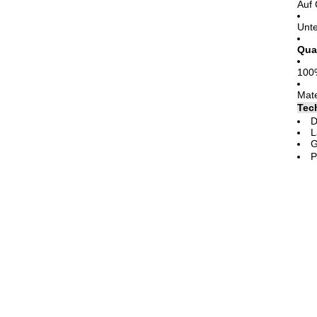
Auf 
Unte
Qua
100%
Mate
Tec
D
L
G
P