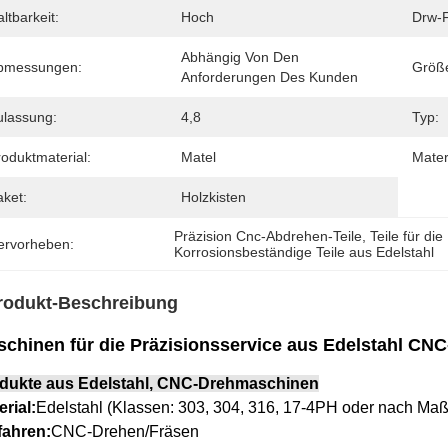
ltbarkeit:
Hoch
Drw-
Abhängig Von Den 
bmessungen:
Größ
Anforderungen Des Kunden
ulassung:
4,8
Typ:
oduktmaterial:
Matel
Mater
aket:
Holzkisten
Präzision Cnc-Abdrehen-Teile
, 
Teile für d
ervorheben:
Korrosionsbeständige Teile aus Edelstahl
rodukt-Beschreibung
chinen für die Präzisionsservice aus Edelstahl C
dukte aus Edelstahl, CNC-Drehmaschinen
erial:
Edelstahl (Klassen: 303, 304, 316, 17-4PH oder nach Maß
fahren:
CNC-Drehen/Fräsen