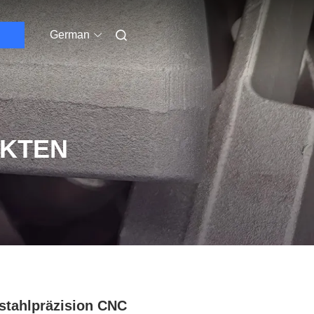
German
UKTEN
stahlpräzision CNC