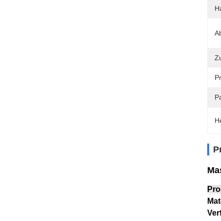
Ha
A
Z
Pr
P
H
P
Mas
Pro
Mat
Ver