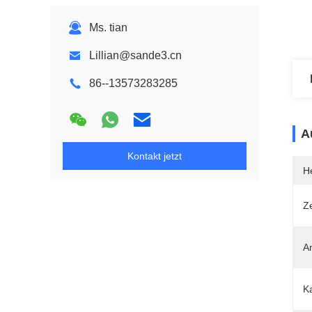
Ms. tian
Lillian@sande3.cn
86--13573283285
A
Kontakt jetzt
He
Ze
A
Ka