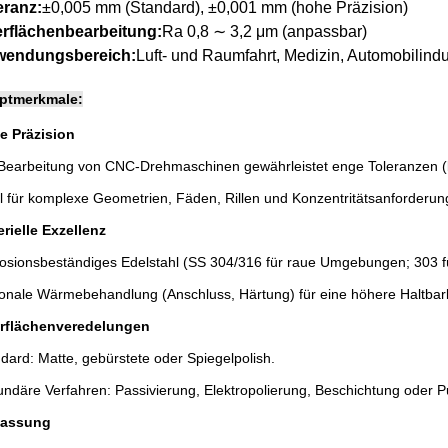
eranz:
±0,005 mm (Standard), ±0,001 mm (hohe Präzision)
rflächenbearbeitung:
Ra 0,8 ∼ 3,2 μm (anpassbar)
endungsbereich:
Luft- und Raumfahrt, Medizin, Automobilindus
ptmerkmale:
e Präzision
Bearbeitung von CNC-Drehmaschinen gewährleistet enge Toleranzen (b
l für komplexe Geometrien, Fäden, Rillen und Konzentritätsanforderun
rielle Exzellenz
osionsbeständiges Edelstahl (SS 304/316 für raue Umgebungen; 303 fü
onale Wärmebehandlung (Anschluss, Härtung) für eine höhere Haltbark
rflächenveredelungen
dard: Matte, gebürstete oder Spiegelpolish.
ndäre Verfahren: Passivierung, Elektropolierung, Beschichtung oder P
assung