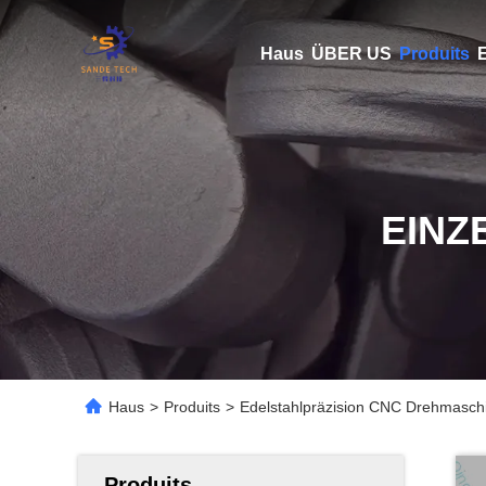
Haus
ÜBER US
Produits
E
EINZ
Haus
>
Produits
>
Edelstahlpräzision CNC Drehmaschi
Produits