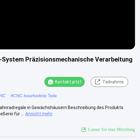
-System Präzisionsmechanische Verarbeitung
Kontakt jetzt
Teilnahme
CNC
#
CNC-bearbeitete Teile
 Zahnradregale in Gewächshäusern Beschreibung des Produkts
erei für ...
Ansicht mehr
Lassen Sie eine Mitteilung