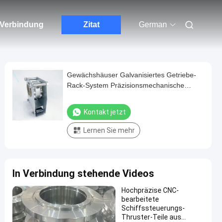
n Verbindung
Zitat
German
Gewächshäuser Galvanisiertes Getriebe-
Rack-System Präzisionsmechanische
Verarbeitung Gießen
Kontakt jetzt
Lernen Sie mehr
In Verbindung stehende Videos
Hochpräzise CNC-
bearbeitete
Schiffssteuerungs-
Thruster-Teile aus