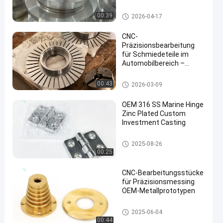
korrosionsbeständiger
Aluminiumlegierung für
Maschinenteile
00:39
2026-04-17
die großtechnische
kundenspezifische
CNC-
Fertigung
Präzisionsbearbeitung
für Schmiedeteile im
Automobilbereich –
Flanschscheiben &
Nabenkomponenten
Maschinenteile
00:43
2026-03-09
OEM 316 SS Marine Hinge
Zinc Plated Custom
Investment Casting
Maschinenteile
2025-08-26
00:25
CNC-Bearbeitungsstücke
für Präzisionsmessing
OEM-Metallprototypen
Teile zum Schmieden von Kup
2025-06-04
fer
00:44