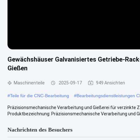
Gewächshäuser Galvanisiertes Getriebe-Rack
Gießen
Maschinenteile
2025-09-17
949 Ansichten
#
Teile für die CNC-Bearbeitung
#
Bearbeitungsdienstleistungen 
Präzisionsmechanische Verarbeitung und Gießerei für verzinkte
Produktbezeichnung: Präzisionsmechanische Verarbeitung und Gieß
Nachrichten des Besuchers