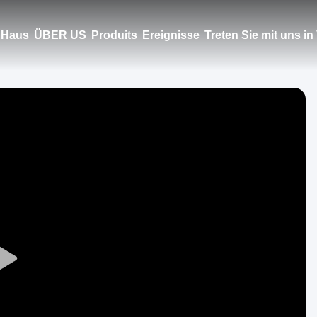
Haus
ÜBER US
Produits
Ereignisse
Treten Sie mit uns i
Play
Video