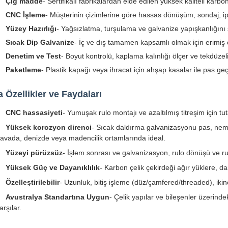
Çiğ madde
- Sertifikalı fabrikalardan elde edilen yüksek kaliteli karbo
CNC İşleme
- Müşterinin çizimlerine göre hassas dönüşüm, sondaj, ip
Yüzey Hazırlığı
- Yağsızlatma, turşulama ve galvanize yapışkanlığını 
Sıcak Dip Galvanize
- İç ve dış tamamen kapsamlı olmak için erimiş
Denetim ve Test
- Boyut kontrolü, kaplama kalınlığı ölçer ve tekdüzel
Paketleme
- Plastik kapağı veya ihracat için ahşap kasalar ile pas g
 Özellikler ve Faydaları
CNC hassasiyeti
- Yumuşak rulo montajı ve azaltılmış titreşim için tut
Yüksek korozyon direnci
- Sıcak daldırma galvanizasyonu pas, nem,
avada, denizde veya madencilik ortamlarında ideal.
Yüzeyi pürüzsüz
- İşlem sonrası ve galvanizasyon, rulo dönüşü ve r
Yüksek Güç ve Dayanıklılık
- Karbon çelik çekirdeği ağır yüklere, 
Özelleştirilebilir
- Uzunluk, bitiş işleme (düz/çamfered/threaded), ikin
Avustralya Standartına Uygun
- Çelik yapılar ve bileşenler üzerind
arşılar.