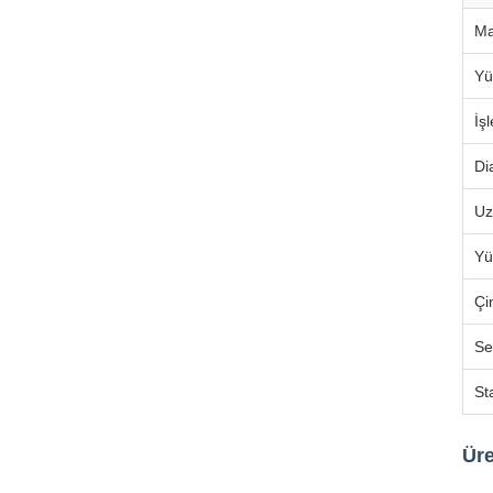
Ma
Yü
İş
Di
Uz
Yü
Çi
Ser
St
Üre