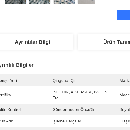
Ayrıntılar Bilgi
Ürün Tanı
rıntılı Bilgiler
enşe Yeri
Qingdao, Çin
Marka
ISO, DIN, AISI, ASTM, BS, JIS, 
rtifika
Mode
Etc.
lite Kontrol:
Göndermeden Önce%
Boyut
rün Adı:
İşleme Parçaları
Ulaşı