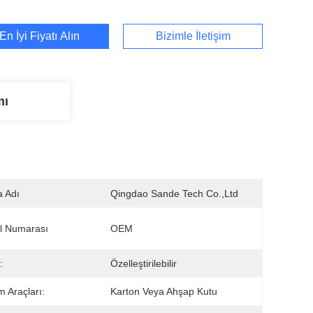
En İyi Fiyatı Alın
Bizimle İletişim
mı
 Adı
Qingdao Sande Tech Co.,Ltd
l Numarası
OEM
:
Özelleştirilebilir
m Araçları:
Karton Veya Ahşap Kutu