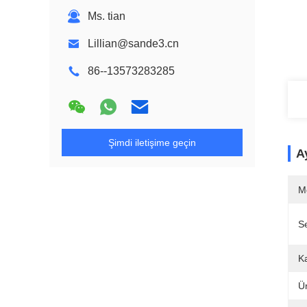
Ms. tian
Lillian@sande3.cn
86--13573283285
Şimdi iletişime geçin
Ay
M
Se
Ka
Ü