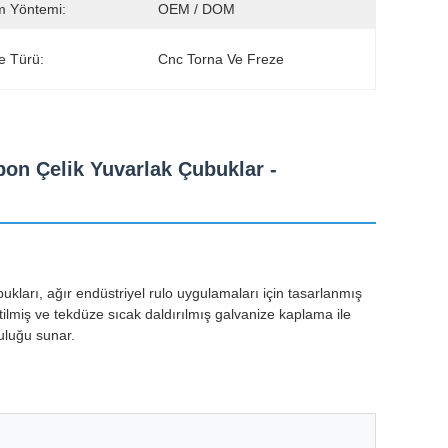
m Yöntemi:
OEM / DOM
e Türü:
Cnc Torna Ve Freze
on Çelik Yuvarlak Çubuklar -
ları, ağır endüstriyel rulo uygulamaları için tasarlanmış
tilmiş ve tekdüze sıcak daldırılmış galvanize kaplama ile
uluğu sunar.