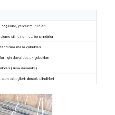
ı boşluklar, yerçekimi ruloları
sleme silindirleri, darbe silindirleri
nıflandırma masa çubukları
ıları için davul destek çubukları
ruloları (suya dayanıklı)
am takipçileri, destek silindirleri