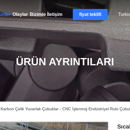
ünler
Olaylar
Bizimle İletişim
fiyat teklifi
Turki
ÜRÜN AYRINTILARI
 Karbon Çelik Yuvarlak Çubuklar - CNC İşlenmiş Endüstriyel Rulo Çubukla
Sıca