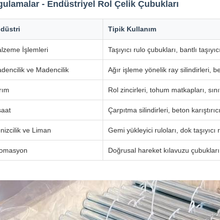
ulamalar - Endüstriyel Rol Çelik Çubukları
düstri
Tipik Kullanım
lzeme İşlemleri
Taşıyıcı rulo çubukları, bantlı taşıyıc
dencilik ve Madencilik
Ağır işleme yönelik ray silindirleri, be
rım
Rol zincirleri, tohum matkapları, sı
şaat
Çarpıtma silindirleri, beton karıştırıc
nizcilik ve Liman
Gemi yükleyici ruloları, dok taşıyıcı 
omasyon
Doğrusal hareket kılavuzu çubukları, c