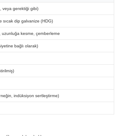
 veya gerektiği gibi)
 sıcak dip galvanize (HDG)
, uzunluğa kesme, çemberleme
etine bağlı olarak)
irilmiş)
(örneğin, indüksiyon sertleştirme)