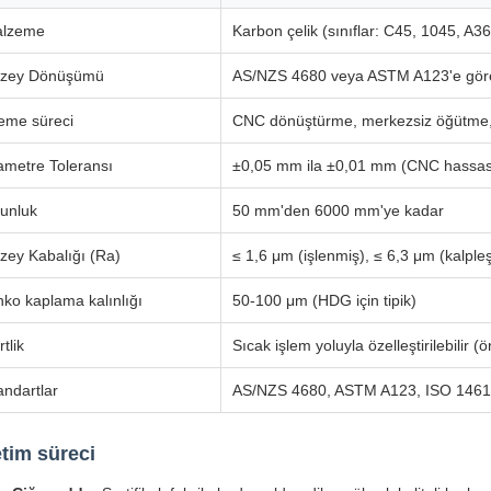
lzeme
Karbon çelik (sınıflar: C45, 1045, A36,
zey Dönüşümü
AS/NZS 4680 veya ASTM A123'e göre
leme süreci
CNC dönüştürme, merkezsiz öğütme
ametre Toleransı
±0,05 mm ila ±0,01 mm (CNC hassasiy
unluk
50 mm'den 6000 mm'ye kadar
zey Kabalığı (Ra)
≤ 1,6 μm (işlenmiş), ≤ 6,3 μm (kalpleşt
nko kaplama kalınlığı
50-100 μm (HDG için tipik)
tlik
Sıcak işlem yoluyla özelleştirilebilir 
andartlar
AS/NZS 4680, ASTM A123, ISO 1461
tim süreci