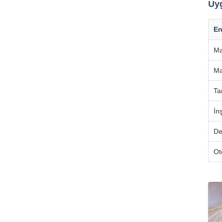
Uyg
En
Ma
Ma
Ta
İn
De
Ot