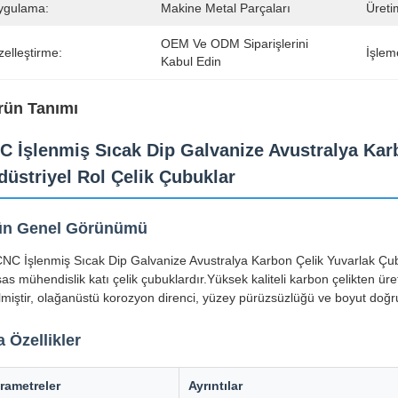
ygulama:
Makine Metal Parçaları
Üreti
OEM Ve ODM Siparişlerini 
elleştirme:
İşlem
Kabul Edin
rün Tanımı
C İşlenmiş Sıcak Dip Galvanize Avustralya Karb
düstriyel Rol Çelik Çubuklar
ün Genel Görünümü
NC İşlenmiş Sıcak Dip Galvanize Avustralya Karbon Çelik Yuvarlak Çubuk
as mühendislik katı çelik çubuklardır.Yüksek kaliteli karbon çelikten üre
rilmiştir, olağanüstü korozyon direnci, yüzey pürüzsüzlüğü ve boyut doğr
 Özellikler
rametreler
Ayrıntılar