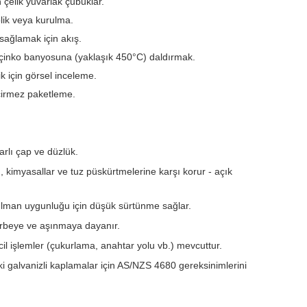
n çelik yuvarlak çubuklar.
lik veya kurulma.
sağlamak için akış.
 çinko banyosuna (yaklaşık 450°C) daldırmak.
ik için görsel inceleme.
eçirmez paketleme.
arlı çap ve düzlük.
 kimyasallar ve tuz püskürtmelerine karşı korur - açık
ulman uygunluğu için düşük sürtünme sağlar.
darbeye ve aşınmaya dayanır.
cil işlemler (çukurlama, anahtar yolu vb.) mevcuttur.
eki galvanizli kaplamalar için AS/NZS 4680 gereksinimlerini