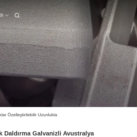
sh
r Özelleştirilebilir Uzunlukta
k Daldırma Galvanizli Avustralya