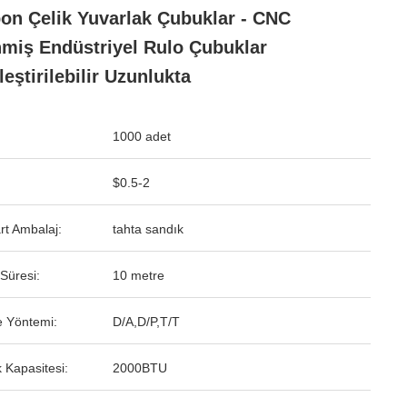
on Çelik Yuvarlak Çubuklar - CNC
nmiş Endüstriyel Rulo Çubuklar
leştirilebilir Uzunlukta
1000 adet
$0.5-2
rt Ambalaj:
tahta sandık
Süresi:
10 metre
 Yöntemi:
D/A,D/P,T/T
 Kapasitesi:
2000BTU