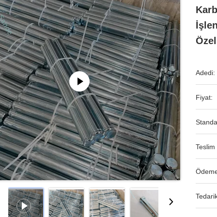
Karb
İşle
Özel
Adedi:
Fiyat:
Standa
Teslim 
Ödeme
Tedarik