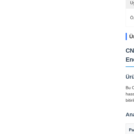
U
Öz
Ü
CN
En
Ür
Bu C
hass
biti
Ana
Pa