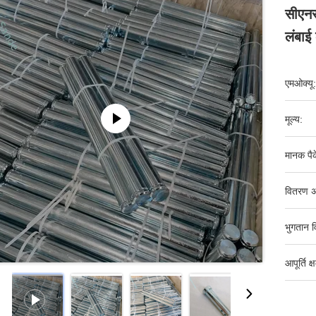
सीएनस
लंबाई
एमओक्यू:
मूल्य:
मानक पैक
वितरण अ
भुगतान व
आपूर्ति क्