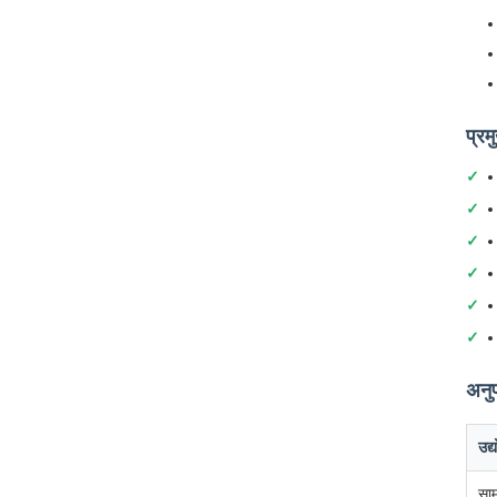
प्रम
अनुप
उद्
साम