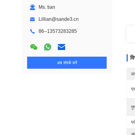
Ms. tian
Lillian@sande3.cn
86--13573283285
वि
अब संपर्क करें
उत्
प्
गु
प्
अन