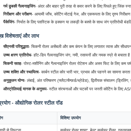
गर्म डुबकी गैल्वनाइजिंग
- अंदर और बाहर पूरी तरह से कवर करने के लिए पिघले हुए जिंक स्
निरीक्षण और परीक्षण
- आयामी जाँच, कोटिंग मोटाई गेज, और एकरूपता के लिए दृश्य निरीक्ष
पैकेजिंग
- निर्यात के लिए प्लास्टिक के ढक्कन या लकड़ी के बक्से के साथ जंग प्रतिरोधी बंडल
ुख विशेषताएं और लाभ
सीएनसी परिशुद्धता
- चिकनी रोलर असेंबली और कम कंपन के लिए लगातार व्यास और सीधाप
उच्च क्षरण प्रतिरोध
- हॉट-डिप गैल्वनाइजिंग जंग, नमी, रसायनों और नमक स्प्रे से बचाता ह
चिकनी सतह
- पोस्ट-मशीनिंग और गैल्वनाइजिंग रोलर रोटेशन और असर फिट के लिए कम घर्
उच्च शक्ति और स्थायित्व
- कार्बन स्टील कोर भारी भार, प्रभाव और पहनने का सामना करता
अनुकूलन योग्य
- लंबाई, अंत परिष्करण (फ्लैट/चैम्फ़र्ड/थ्रेडेड), द्वितीयक संचालन (ड्रिलिंग, 
ऑस्ट्रेलियाई मानक के अनुरूप
- स्टील संरचनाओं और घटकों पर जस्ती कोटिंग के लिए 
्रयोग - औद्योगिक रोलर स्टील रॉड
योग
विशिष्ट उपयोग
ग्री से निपटना
कन्वेयर रोलर शाफ्ट, बेल्ट कन्वेयर रीलर, गुरुत्वाकर