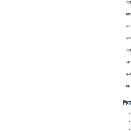
सत
मशी
व्य
लम्
सत
जस्
कठ
मा
निर्