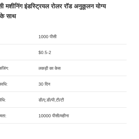
ी मशीनिंग इंडस्ट्रियल रोलर रॉड अनुकूलन योग्य
 के साथ
1000 पीसी
$0.5-2
ेजिंग:
लकड़ी का केस
वधि:
30 दिन
िधि:
डी/ए,डी/पी,टी/टी
षमता:
10000 पीसी/महीना