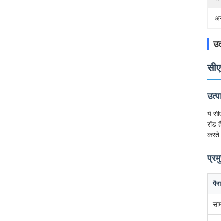
अन
उत
सीए
उत्
ये सी
रॉड ह
करते 
प्रम
पैर
साम