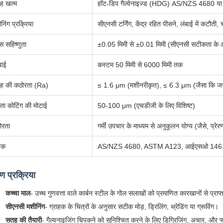
ह खत्म
हॉट-डिप गैल्वेनाइज्ड (HDG) AS/NZS 4680 य
निंग प्रक्रिया
सीएनसी टर्निंग, केंद्र रहित पीसने, लंबाई में कटौती, 
ास सहिष्णुता
±0.05 मिमी से ±0.01 मिमी (सीएनसी सटीकता के 
बाई
कस्टम 50 मिमी से 6000 मिमी तक
ह की कठोरता (Ra)
≤ 1.6 μm (मशीनरीकृत), ≤ 6.3 μm (जैसा कि जस
ता कोटिंग की मोटाई
50-100 μm (एचडीजी के लिए विशिष्ट)
ोरता
गर्मी उपचार के माध्यम से अनुकूलन योग्य (जैसे, प्रे
नक
AS/NZS 4680, ASTM A123, आईएसओ 146
माण प्रक्रिया
कच्चा माल
- उच्च गुणवत्ता वाले कार्बन स्टील के गोल सलाखों को प्रमाणित कारखानों से प्राप
सीएनसी मशीनिंग
- ग्राहक के चित्रों के अनुसार सटीक मोड़, ड्रिलिंग, थ्रेडिंग या ग्रूविंग।
सतह की तैयारी
- गैल्वनाइजिंग चिपकने को सुनिश्चित करने के लिए डिग्रिजिंग, अचार, और फ