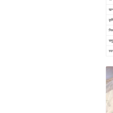
खन
कृष
निर
समु
स्