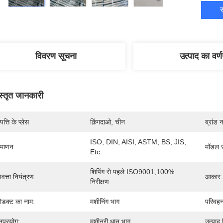
स
विवरण सूचना
उत्पाद का वर्
स्तृत जानकारी
पत्ति के प्लेस
क़िंगदाओ, चीन
ब्रांड 
ISO, DIN, AISI, ASTM, BS, JIS, 
रमाणन
मॉडल स
Etc.
शिपिंग से पहले ISO9001,100% 
णवत्ता नियंत्रण:
आकार:
निरीक्षण
रोडक्ट का नाम:
मशीनिंग भाग
परिवहन
ुप्रयोग:
मशीनरी धातु भाग
उत्पाद 