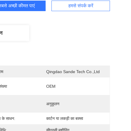
बसे अच्छी कीमत पाएं
हमसे संपर्क करें
णन
नाम
Qingdao Sande Tech Co.,Ltd
ंख्या
OEM
अनुकूलन
 के साधन:
कार्टन या लकड़ी का बक्सा
विधि:
सीएनसी मशीनिंग