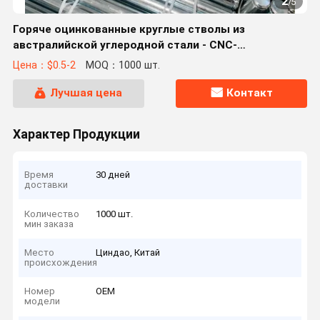
2
/
5
Горяче оцинкованные круглые стволы из
австралийской углеродной стали - CNC-
обработанные промышленных роликовых
Цена：$0.5-2
MOQ：1000 шт.
стержней с настраиваемой длиной
Лучшая цена
Контакт
Характер Продукции
Время
30 дней
доставки
Количество
1000 шт.
мин заказа
Место
Циндао, Китай
происхождения
Номер
OEM
модели