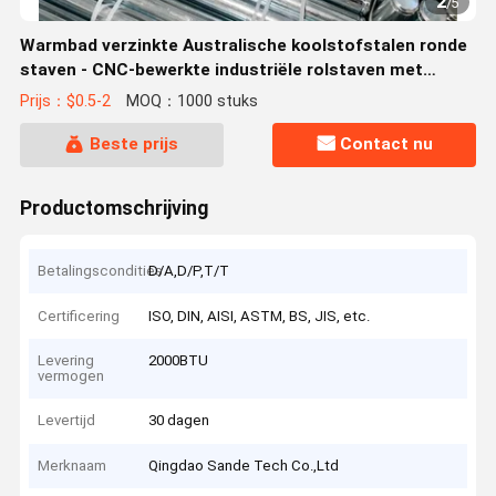
2
/
5
Warmbad verzinkte Australische koolstofstalen ronde
staven - CNC-bewerkte industriële rolstaven met
aanpasbare lengte
Prijs：$0.5-2
MOQ：1000 stuks
Beste prijs
Contact nu
Productomschrijving
Betalingscondities
D/A,D/P,T/T
Certificering
ISO, DIN, AISI, ASTM, BS, JIS, etc.
Levering
2000BTU
vermogen
Levertijd
30 dagen
Merknaam
Qingdao Sande Tech Co.,Ltd