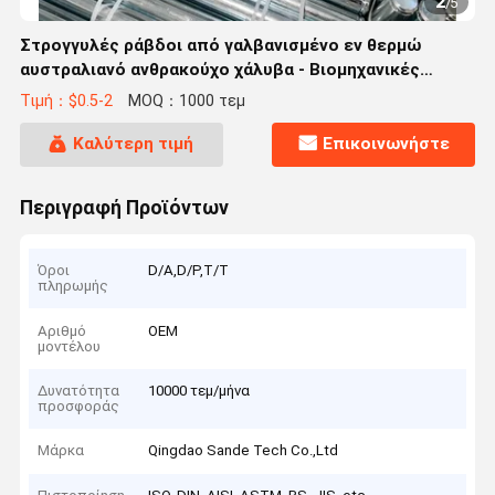
2
/
5
Στρογγυλές ράβδοι από γαλβανισμένο εν θερμώ
αυστραλιανό ανθρακούχο χάλυβα - Βιομηχανικές
ράβδοι κυλίνδρων με μηχανική επεξεργασία CNC με
Τιμή：$0.5-2
MOQ：1000 τεμ
προσαρμόσιμο μήκος
Καλύτερη τιμή
Επικοινωνήστε
Περιγραφή Προϊόντων
Όροι
D/A,D/P,T/T
πληρωμής
Αριθμό
OEM
μοντέλου
Δυνατότητα
10000 τεμ/μήνα
προσφοράς
Μάρκα
Qingdao Sande Tech Co.,Ltd