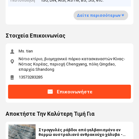
Πιστοποίηση
ISO, DIN, AISI, ASTM, BS, JIS, etc.
Δείτε περισσότερων
Στοιχεία Επικοινωνίας
Ms. tian
Νότιο κτίριο, βιομηχανικό πάρκο κατασκευαστών Κίνας-
Νότιας Κορέας, περιοχή Chengyang, πόλη Qingdao,
επαρχία Shandong
13573283285
Επικοινωνήστε
Αποκτήστε Την Καλύτερη Τιμή Για
Στρογγυλές ράβδοι από γαλβανισμένο εν
θερμώ αυστραλιανό ανθρακούχο χάλυβα -