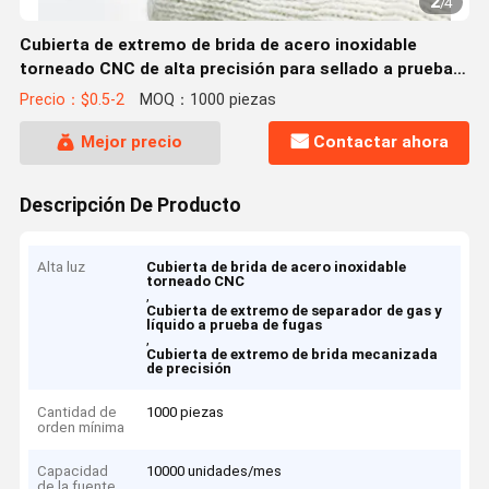
2
/
4
Cubierta de extremo de brida de acero inoxidable
torneado CNC de alta precisión para sellado a prueba
de fugas en separadores de gas y líquido
Precio：$0.5-2
MOQ：1000 piezas
Mejor precio
Contactar ahora
Descripción De Producto
Alta luz
Cubierta de brida de acero inoxidable
torneado CNC
,
Cubierta de extremo de separador de gas y
líquido a prueba de fugas
,
Cubierta de extremo de brida mecanizada
de precisión
Cantidad de
1000 piezas
orden mínima
Capacidad
10000 unidades/mes
de la fuente