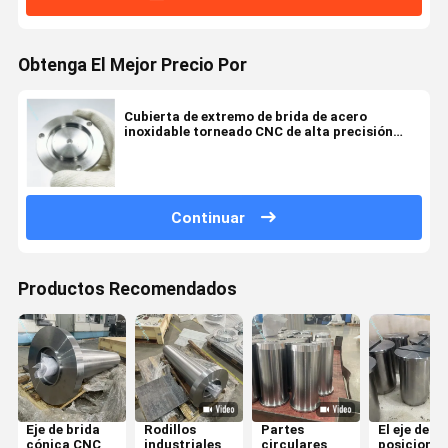
Obtenga El Mejor Precio Por
Cubierta de extremo de brida de acero
inoxidable torneado CNC de alta precisión
para sellado a prueba de fugas en separadores
de gas y líquido
Continuar
Productos Recomendados
Eje de brida
Rodillos
Partes
El eje de
cónica CNC
industriales
circulares
posiciona