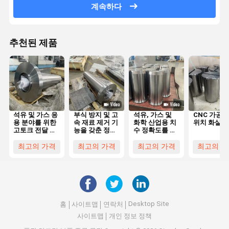
계속하다
추천된 제품
석유 및 가스 응
부식 방지 및 고
석유, 가스 및
CNC 가공 
용 분야를 위한
속 재료 제거 기
화학 산업용 치
위치 화살표
고토크 전달 및
능을 갖춘 정밀
수 정확도를 갖
부식 방지 재료
CNC 가공 산업
춘 내식성 고압
를 갖춘 맞춤형
용 롤러 및 해양
CNC 가공 원형
최고의 가격
최고의 가격
최고의 가격
최고의 가
CNC 테이퍼 플
플랜지
부품
랜지 샤프트
Desktop Site
홈
사이트맵
연락처
사이트맵
개인 정보 정책