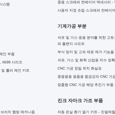
중용 스크래퍼 컨베이어 액세서리 - 
 시스템
사용자 지정 조립 스크래퍼 컨베이어 
기계가공 부분
석유 및 가스 응용 분야를 위한 고토
퍼 플랜지 샤프트
부식 방지 및 고속 재료 제거 기능을
 체인 부품
석유, 가스 및 화학 산업용 치수 정
, X698 시리즈
CNC 가공 정밀 위치 화살표
 및 롤러 체인 키트
중용용용 용품용 합금강의 CNC 가
맞춤형 CNC 가공 해양 추진기 부품 
진크 자마크 가조 부품
한 브러치 웹링 메커니즘
자동 온실 환기 열기 키트 - 진열제