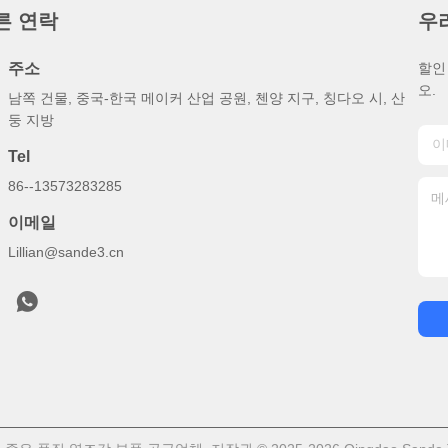
른 연락
우
주소
할인
오.
남쪽 건물, 중국-한국 메이커 산업 공원, 첸양 지구, 칭다오 시, 산
둥 지방
Tel
86--13573283285
이메일
Lillian@sande3.cn