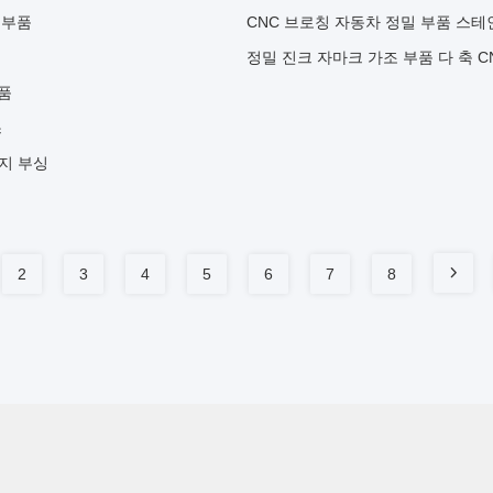
 부품
CNC 브로칭 자동차 정밀 부품 스테
정밀 진크 자마크 가조 부품 다 축 C
부품
스
랜지 부싱
2
3
4
5
6
7
8