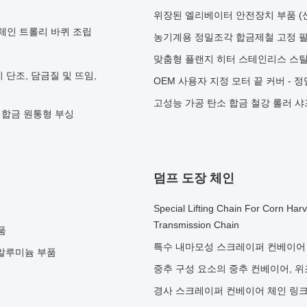
위장된 엘리베이터 안전장치 부품 (
체인 트롤리 바퀴 조립
농기계용 정밀조각 합금제철 고정 팔
맞춤형 플랜지 히터 스테인리스 스틸
 단조, 담금질 및 뜨임,
OEM 사용자 지정 모터 끝 커버 - 
고성능 가공 탄소 합금 철강 롤러 
 합금 원통형 부싱
덤프 도장 체인
Special Lifting Chain For Corn Harv
Transmission Chain
품
특수 내마모성 스크레이퍼 컨베이어 체
 알루미늄 부품
중추 구성 요소의 중추 컨베이어, 
경사 스크레이퍼 컨베이어 체인 링크