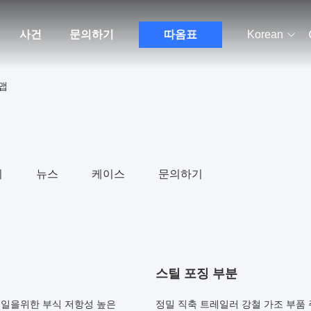
사건
문의하기
따옴표
Korean
트맵
리
뉴스
케이스
문의하기
스틸 포징 부분
레일을위한 부식 저항성 높은
정밀 직축 트레일러 강철 가조 부품