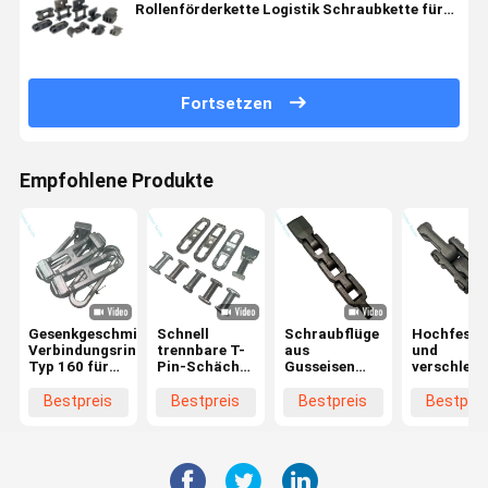
Rollenförderkette Logistik Schraubkette für
Landwirtschaft
Fortsetzen
Empfohlene Produkte
Gesenkgeschmiedeter
Schnell
Schraubflüge
Hochfeste
Verbindungsring
trennbare T-
aus
und
Typ 160 für
Pin-Schächte
Gusseisen
verschleiß
Bergwerkskratzförderer
für
und
Bergbausc
Druckverfälschte
Kettenteile
Ketten - X
Bestpreis
Bestpreis
Bestpreis
Bestprei
Förderketten
für
X458, X678
hochverschleißbare
X698 Serie
Kohlenförderer