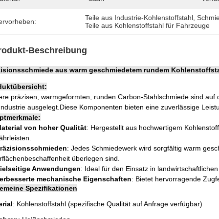
Teile aus Industrie-Kohlenstoffstahl
, 
Schmie
ervorheben:
Teile aus Kohlenstoffstahl für Fahrzeuge
rodukt-Beschreibung
zisionsschmiede aus warm geschmiedetem rundem Kohlenstoffstah
duktübersicht:
re präzisen, warmgeformten, runden Carbon-Stahlschmiede sind auf d
Industrie ausgelegt.Diese Komponenten bieten eine zuverlässige Leis
ptmerkmale:
aterial von hoher Qualität
: Hergestellt aus hochwertigem Kohlenstoff
hrleisten.
räzisionsschmieden
: Jedes Schmiedewerk wird sorgfältig warm gesc
flächenbeschaffenheit überlegen sind.
ielseitige Anwendungen
: Ideal für den Einsatz in landwirtschaftlich
erbesserte mechanische Eigenschaften
: Bietet hervorragende Zugfe
gemeine Spezifikationen
rial
: Kohlenstoffstahl (spezifische Qualität auf Anfrage verfügbar)