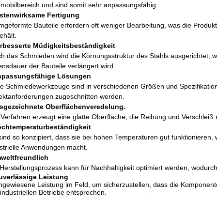
mobilbereich und sind somit sehr anpassungsfähig.
stenwirksame Fertigung
geformte Bauteile erfordern oft weniger Bearbeitung, was die Produkti
ehält.
erbesserte Müdigkeitsbeständigkeit
h das Schmieden wird die Körnungsstruktur des Stahls ausgerichtet, 
nsdauer der Bauteile verlängert wird.
npassungsfähige Lösungen
e Schmiedewerkzeuge sind in verschiedenen Größen und Spezifikatione
ektanforderungen zugeschnitten werden.
sgezeichnete Oberflächenveredelung.
Verfahren erzeugt eine glatte Oberfläche, die Reibung und Verschleiß 
ochtemperaturbeständigkeit
sind so konzipiert, dass sie bei hohen Temperaturen gut funktionieren, 
strielle Anwendungen macht.
weltfreundlich
Herstellungsprozess kann für Nachhaltigkeit optimiert werden, wodurc
uverlässige Leistung
gewiesene Leistung im Feld, um sicherzustellen, dass die Komponente
industriellen Betriebe entsprechen.