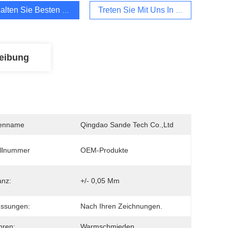
alten Sie Besten Preis
Treten Sie Mit Uns In Verbindung
eibung
enname
Qingdao Sande Tech Co.,Ltd
llnummer
OEM-Produkte
anz:
+/- 0,05 Mm
ssungen:
Nach Ihren Zeichnungen.
hren:
Warmschmieden