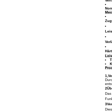
Ver
Nor
Mec
Zugf
Lei
Ver
Här
Lei
T
K
Prod
1,Ve
Durc
ents
2Üb
Das 
Funk
3Ve
Dies