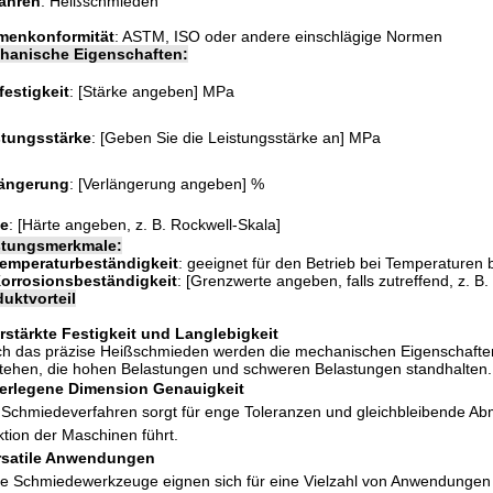
fahren
: Heißschmieden
menkonformität
: ASTM, ISO oder andere einschlägige Normen
hanische Eigenschaften:
estigkeit
: [Stärke angeben] MPa
stungsstärke
: [Geben Sie die Leistungsstärke an] MPa
längerung
: [Verlängerung angeben] %
te
: [Härte angeben, z. B. Rockwell-Skala]
stungsmerkmale:
emperaturbeständigkeit
: geeignet für den Betrieb bei Temperaturen
orrosionsbeständigkeit
: [Grenzwerte angeben, falls zutreffend, z. B.
uktvorteil
rstärkte Festigkeit und Langlebigkeit
h das präzise Heißschmieden werden die mechanischen Eigenschaften 
tehen, die hohen Belastungen und schweren Belastungen standhalten.
erlegene Dimension Genauigkeit
Schmiedeverfahren sorgt für enge Toleranzen und gleichbleibende A
tion der Maschinen führt.
rsatile Anwendungen
e Schmiedewerkzeuge eignen sich für eine Vielzahl von Anwendungen in