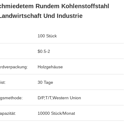
hmiedetem Rundem Kohlenstoffstahl
Landwirtschaft Und Industrie
100 Stück
$0.5-2
rdverpackung:
Holzgehäuse
ist:
30 Tage
ngsmethode:
D/P,T/T,Western Union
apazität:
10000 Stück/Monat