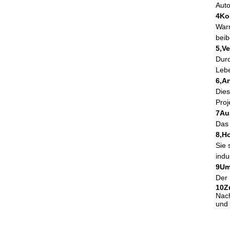
Auto
4Ko
Warm
beib
5,V
Durc
Lebe
6,A
Dies
Proj
7Au
Das 
8,H
Sie 
indu
9Um
Der 
10Z
Nach
und 