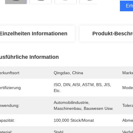
Erh
Einzelheiten Informationen
Produkt-Beschr
usführliche Information
rkunftsort
Qingdao, China
Mark
ISO, DIN, AISI, ASTM, BS, JIS, 
rtifizierung
Mode
Etc.
Automobilindustrie, 
nwendung:
Toler
Maschinenbau, Bauwesen Usw.
pazität:
100,000 Stück/Monat
Abme
terial:
Stahl
Verfa