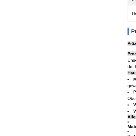
H
P
Prä
Pro
Unse
der 
Hau
M
gewä
P
Ober
V
V
All
Mate