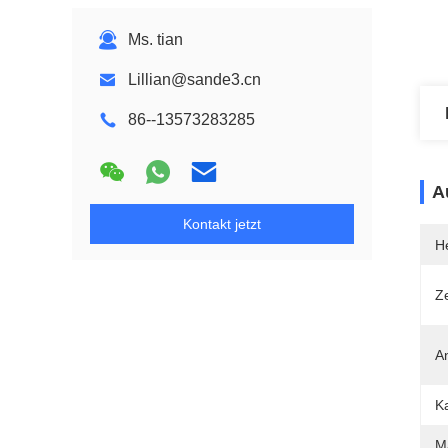
Ms. tian
Lillian@sande3.cn
86--13573283285
A
Kontakt jetzt
He
Ze
A
Ka
Ma