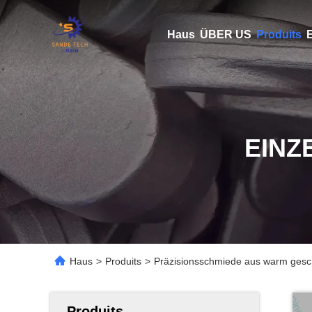
Haus
ÜBER US
Produits
E
EINZ
Haus
>
Produits
>
Präzisionsschmiede aus warm gesch
Produits