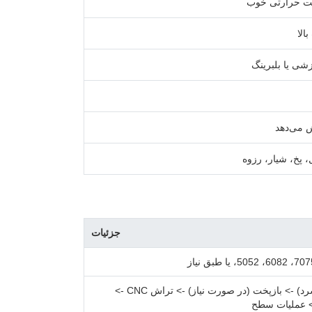
یت حرارتی خوب
الا
شی یا بلبرینگ
 می‌دهد
پخ، شیار، رزوه
جزئیات
آهنگری (گرم/سرد) -> بازپخت (در صورت نیاز) -> تراش CNC ->
-> عملیات سطح