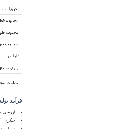
تجهیزات ما
محدوده قط
محدوده طو
ضخامت دیوا
تلرانس
زبری سطح
عملیات سط
فرآیند تولید
بازرسی موا
آهنگری - آ
عملیات حرارتی (اختی