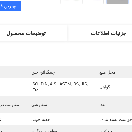
بهترین ق
جزئیات اطلاعات
توضیحات محصول
محل منبع
چینگدائو، چین
ISO, DIN, AISI, ASTM, BS, JIS, 
گواهی
Etc.
بعد:
سفارشی
مقاومت در 
واست بسته بندی:
جعبه چوبی
ع
تایپ کنید:
قطعات آهنگری
روش