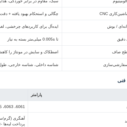
لومینیوم
سبک، مقاوم در برابر خوردگی، هدا
ین‌کاری CNC
چگالی و استحکام بهبود یافته + دقت ب
ه‌ای / بوش
ایده‌آل برای کاربردهای چرخشی، لغز
 دقیق
تا ±0.005 میلی‌متر بسته به نیاز
طح صاف
اصطکاک و سایش در مونتاژ را کاهش
 سفارشی‌سازی
شناسه داخلی، شناسه خارجی، طول، 
فنی
پارامتر
6061، 6063، 7075، 6082، 5052، یا طبق نیاز
د
پرداخت لبه‌ها 