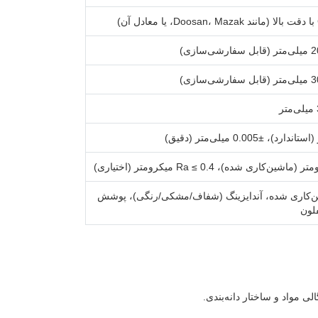
‌کاری شده، آندایزینگ (شفاف/مشکی/رنگی)، پوشش
لون
ی مواد و ساختار دانه‌بندی.