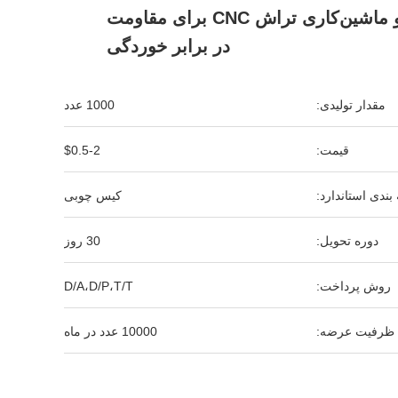
سفارشی و ماشین‌کاری تراش CNC برای مقاومت
در برابر خوردگی
مقدار تولیدی:
1000 عدد
قیمت:
$0.5-2
بندی استاندارد:
کیس چوبی
دوره تحویل:
30 روز
روش پرداخت:
D/A،D/P،T/T
ظرفیت عرضه:
10000 عدد در ماه