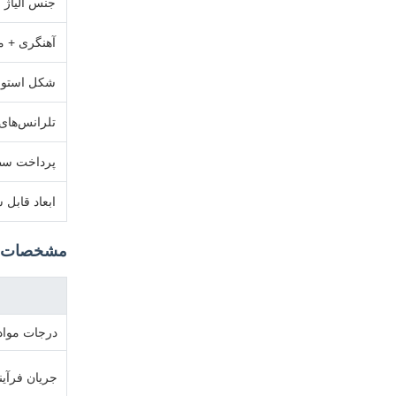
جنس آلیاژ آ
آهنگری + ماش
شکل استوان
تلرانس‌های
پرداخت س
ابعاد قابل
مشخصات 
درجات مواد
جریان فرآین