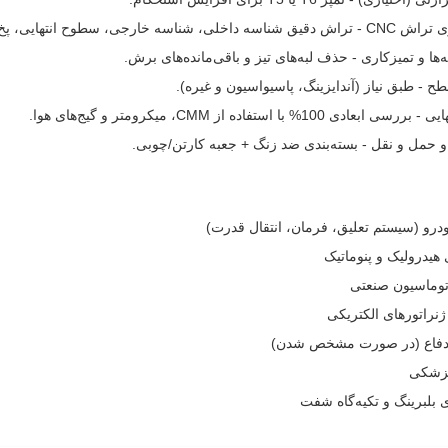
خارجی، سطوح انتهایی، پخ‌ها، شیارها و رزوه ها.
‌ها و تمیزکاری - حذف لبه‌های تیز و باقی‌مانده‌های برش.
 - طبق نیاز (آندایزینگ، پاسیواسیون و غیره).
ادی 100% با استفاده از CMM، میکرومتر و گیج‌های هوا.
و حمل و نقل - بسته‌بندی ضد زنگ + جعبه کارتن/چوبی.
رو (سیستم تعلیق، فرمان، انتقال قدرت)
هیدرولیک و پنوماتیک
توماسیون صنعتی
ژنراتورهای الکتریکی
 دفاع (در صورت مشخص شدن)
پزشکی
 بلبرینگ و تکیه‌گاه شفت