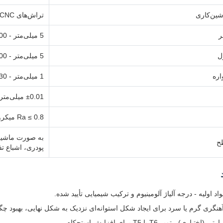
شین‌کاری
تراش‌های CNC با دقت بالا (مانند Doosan، Mazak، یا معادل آن)
ر
5 میلی‌متر - 200 میلی‌متر (قابل سفارشی‌سازی)
ل
5 میلی‌متر - 300 میلی‌متر (قابل سفارشی‌سازی)
ره
1 میلی‌متر - 30 میلی‌متر
±0.01 میلی‌متر (استاندارد)، ±0.005 میلی‌متر (دقیق)
Ra ≤ 0.8 میکرومتر (ماشین‌کاری شده)، Ra ≤ 0.4 میکرومتر (اختیاری)
به صورت ماشین
ح
پودری، اشباع تف
د اولیه - درجه آلیاژ آلومینیوم و ترکیب شیمیایی تأیید شده.
هنگری گرم یا سرد برای ایجاد شکل استوانه‌ای نزدیک به شکل نهایی، بهبود چگال
اری) - تمپر T6 یا T5 برای افزایش استحکام.