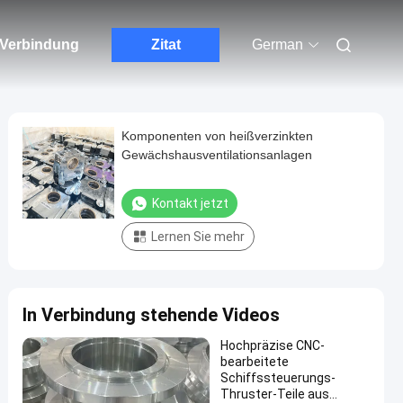
n Verbindung
Zitat
German
Komponenten von heißverzinkten
Gewächshausventilationsanlagen
Kontakt jetzt
Lernen Sie mehr
In Verbindung stehende Videos
Hochpräzise CNC-
bearbeitete
Schiffssteuerungs-
Thruster-Teile aus