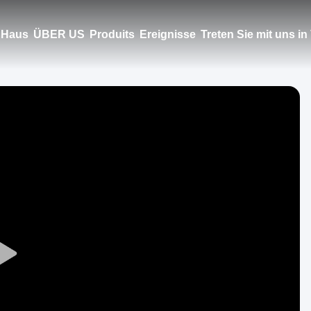
Haus
ÜBER US
Produits
Ereignisse
Treten Sie mit uns i
Play
Video