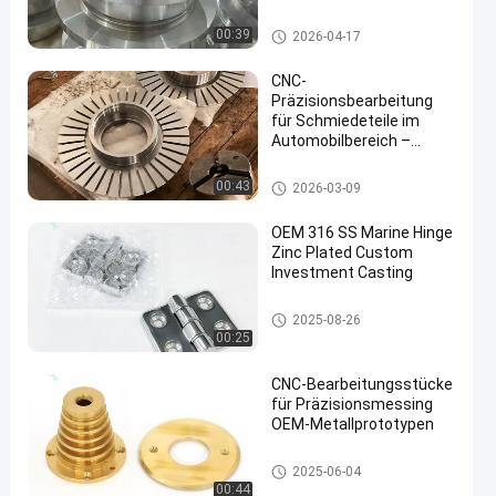
korrosionsbeständiger
Aluminiumlegierung für
Maschinenteile
00:39
2026-04-17
die großtechnische
kundenspezifische
CNC-
Fertigung
Präzisionsbearbeitung
für Schmiedeteile im
Automobilbereich –
Flanschscheiben &
Nabenkomponenten
Maschinenteile
00:43
2026-03-09
OEM 316 SS Marine Hinge
Zinc Plated Custom
Investment Casting
Maschinenteile
2025-08-26
00:25
CNC-Bearbeitungsstücke
für Präzisionsmessing
OEM-Metallprototypen
Teile zum Schmieden von Kup
2025-06-04
fer
00:44