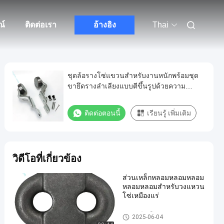
ณ์
ติดต่อเรา
อ้างอิง
Thai
ชุดล้อรางโซ่แขวนสำหรับงานหนักพร้อมชุด
ขายึดรางลำเลียงแบบตีขึ้นรูปด้วยความ
แม่นยำชุบกัลวาไนซ์แบบจุ่มร้อน
ติดต่อตอนนี้
เรียนรู้ เพิ่มเติม
วิดีโอที่เกี่ยวข้อง
ส่วนเหล็กหลอมหลอมหลอม
หลอมหลอมสําหรับวงแหวน
โซ่เหมืองแร่
ปล่อยเชือกโกหก
2025-06-04