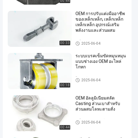
00:44
OEM การปรับแต่งมืออาชีพ
ของเหล็กเหล็ก, เหล็กเหล็ก
เหล็กเหล็ก อุปกรณ์เสริม
พลังงานและส่วนผสม
อะไหล่หมักร้อน
00:33
2025-06-04
ระบบเบรคเข็มขัดหมุนหมุน
แบบช่างเอง OEM อะไหล่
โกหก
โซ่ลำเลียง
2025-06-04
00:18
OEM อัลลูมิเนียมสลัด
Casting ส่วนเบาสําหรับ
ส่วนผสมโลหะตามสั่ง
อะไหล่กลองอลูมิเนียม
2025-06-04
00:44