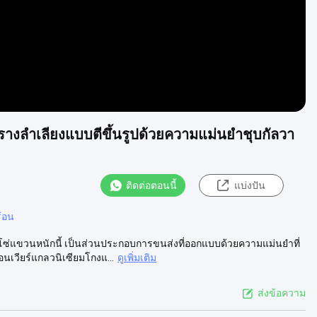
างลำเลียงแบบตีขึ้นรูปด้วยความแม่นยำชุบกัลวา
ติดต่อตอนนี้
แบ่งปัน
้อน
ขวนหนักนี้ เป็นส่วนประกอบการขนส่งที่ออกแบบด้วยความแม่นยําที่
วียร์แกลวนิเซียมโกงแ...
ดูเพิ่มเติม
ส่งข้อความ