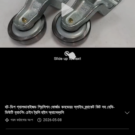
হট-ডিপ গ্যালভানাইজড প্রিসিশন ফোর্জড কনভেয়র স্লাইড ব্র্যাকেট কিট সহ হেভি-
ডিউটি ​​হ্যাংগিং চেইন ট্রলি হুইল অ্যাসেম্বলি
গরম কাঠামোর অংশ
2026-05-08