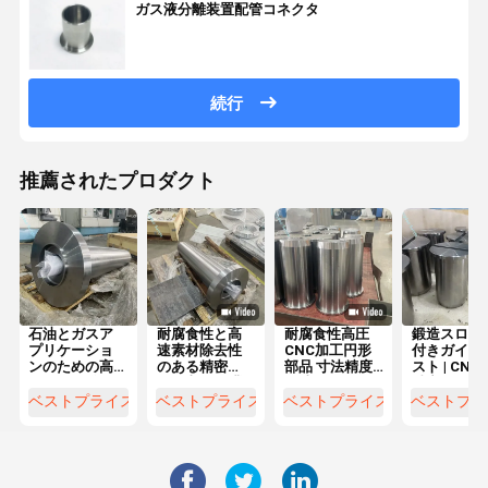
ガス液分離装置配管コネクタ
続行
推薦されたプロダクト
石油とガスア
耐腐食性と高
耐腐食性高圧
鍛造スロッ
プリケーショ
速素材除去性
CNC加工円形
付きガイド
ンのための高
のある精密
部品 寸法精度
スト | CN
トルク伝送と
CNC加工工業
石油・ガス・
精密ポジシ
耐腐食材料の
ローラーと海
化学工業用
ニングシャ
ベストプライス
ベストプライス
ベストプライス
ベストプラ
カスタムCNC
洋フレンズ
ト
トーパーフレ
ンズシャフト