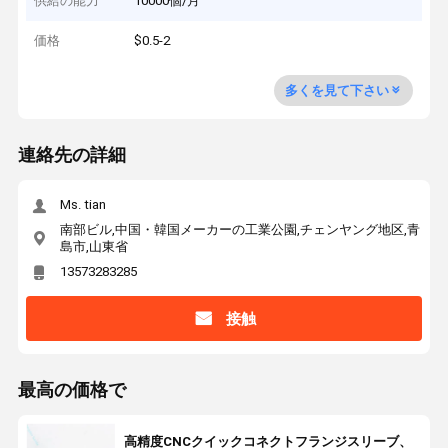
供給の能力
10000個/月
価格
$0.5-2
多くを見て下さい
連絡先の詳細
Ms. tian
南部ビル,中国・韓国メーカーの工業公園,チェンヤング地区,青
島市,山東省
13573283285
接触
最高の価格で
高精度CNCクイックコネクトフランジスリーブ、