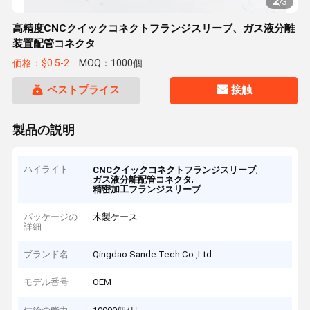
2
/
3
高精度CNCクイックコネクトフランジスリーブ、ガス液分離
装置配管コネクタ
価格：$0.5-2
MOQ：1000個
ベストプライス
接触
製品の説明
ハイライト
,
CNCクイックコネクトフランジスリーブ
,
ガス液分離配管コネクタ
精密加工フランジスリーブ
パッケージの
木製ケース
詳細
ブランド名
Qingdao Sande Tech Co.,Ltd
モデル番号
OEM