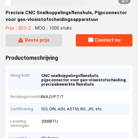
2
/
3
Precisie CNC Snelkoppelingsflenshuls, Pijpconnector
voor gas-vloeistofscheidingsapparatuur
Prijs：$0.5-2
MOQ：1000 stuks
Beste prijs
Contact nu
Productomschrijving
Hoog licht
,
CNC snelkoppelingsflenshuls
,
pijpconnector voor gas-vloeistofscheiding
precisiebewerkte flenshuls
Betalingscondities
D/A,D/P,T/T
Certificering
ISO, DIN, AISI, ASTM, BS, JIS, etc.
Levering
2000BTU
vermogen