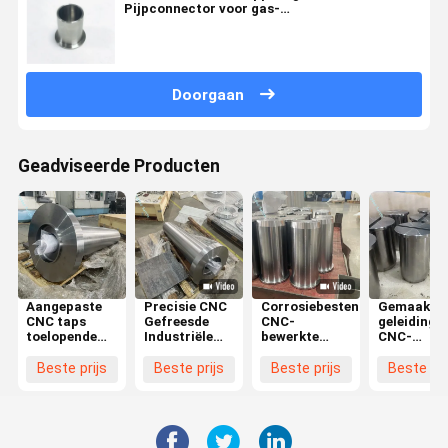
Pijpconnector voor gas-
vloeistofscheidingsapparatuur
Doorgaan
Geadviseerde Producten
Aangepaste
Precisie CNC
Corrosiebestendige
Gemaakte
CNC taps
Gefreesde
CNC-
geleidings
toelopende
Industriële
bewerkte
CNC-
flensas met
Rollen en
cirkelvormige
bewerking.
hoge
Marine
onderdelen
Beste prijs
Beste prijs
Beste prijs
Beste pri
koppeldraaiing
Flenzen met
met hoge
en
Corrosiebestendigheid
druk en
corrosiebestendige
en Hoge
dimensionale
materialen
Snelheid
nauwkeurigheid
voor olie- en
Materiaalverwijdering
voor de olie-,