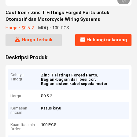
1
/
1
Cast Iron / Zinc T Fittings Forged Parts untuk
Otomotif dan Motorcycle Wiring Systems
Harga：$0.5-2
MOQ：100 PCS
Harga terbaik
Hubungi sekarang
Deskripsi Produk
Cahaya
,
Zinc T Fittings Forged Parts
Tinggi
,
Bagian-bagian dari besi cor
Bagian sistem kabel sepeda motor
Harga
$0.5-2
Kemasan
Kasus kayu
rincian
Kuantitas min
100 PCS
Order