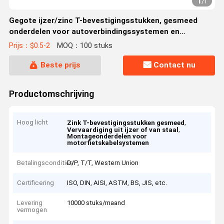
1
/
1
Gegote ijzer/zinc T-bevestigingsstukken, gesmeed
onderdelen voor autoverbindingssystemen en
motorfietsen
Prijs：$0.5-2
MOQ：100 stuks
Beste prijs
Contact nu
Productomschrijving
Hoog licht
,
Zink T-bevestigingsstukken gesmeed
,
Vervaardiging uit ijzer of van staal
Montageonderdelen voor
motorfietskabelsystemen
Betalingscondities
D/P, T/T, Western Union
Certificering
ISO, DIN, AISI, ASTM, BS, JIS, etc.
Levering
10000 stuks/maand
vermogen