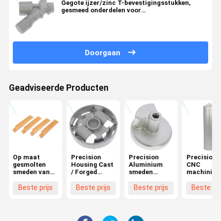
Gegote ijzer/zinc T-bevestigingsstukken,
gesmeed onderdelen voor
autoverbindingssystemen en motorfietsen
Doorgaan
Geadviseerde Producten
Op maat
Precision
Precision
Precision
gesmolten
Housing Cast
Aluminium
CNC
smeden van
/ Forged
smeden
machining
aluminium
Aluminium
onderdelen
van
voor
Parts voor
Transmissie
aluminium
Beste prijs
Beste prijs
Beste prijs
Beste pri
motoronderdelen
Wall Mounted
verbindingsstaven
voor
Boiler
en
cilindrisch
Pressure
verbindingen
onderdele
Switches