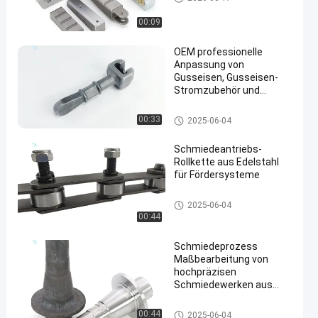
00:09
OEM professionelle
Anpassung von
Gusseisen, Gusseisen-
Stromzubehör und
en
Schmiedeteile
Teile für das Schmieden mit H
00:33
2025-06-04
eißwasser
Schmiedeantriebs-
Rollkette aus Edelstahl
für Fördersysteme
Förderkette
2025-06-04
00:44
Schmiedeprozess
Maßbearbeitung von
hochpräzisen
Schmiedewerken aus
Kohlenstoffstahl/Edelstahl
Schmiedende Stahlteile
00:44
2025-06-04