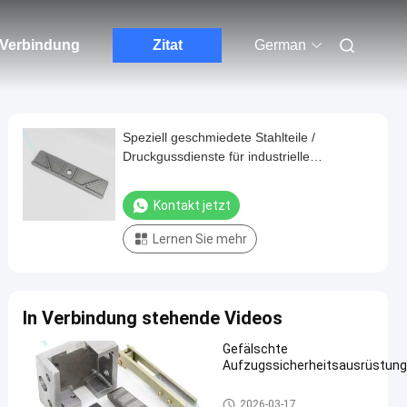
n Verbindung
Zitat
German
Speziell geschmiedete Stahlteile /
Druckgussdienste für industrielle
Anwendungen
Kontakt jetzt
Lernen Sie mehr
In Verbindung stehende Videos
Gefälschte
Aufzugssicherheitsausrüstun
Schmiedende Stahlteile
2026-03-17