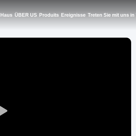
Haus
ÜBER US
Produits
Ereignisse
Treten Sie mit uns i
Play
Video