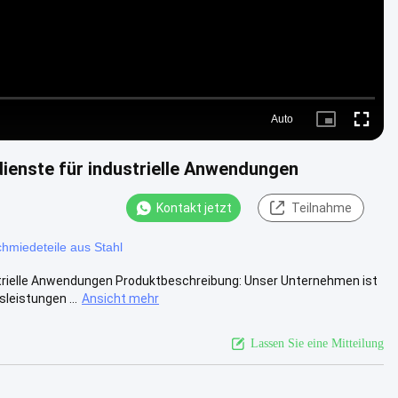
Auto
Picture-
Fullscre
in-
Picture
dienste für industrielle Anwendungen
Kontakt jetzt
Teilnahme
hmiedeteile aus Stahl
strielle Anwendungen Produktbeschreibung: Unser Unternehmen ist
leistungen ...
Ansicht mehr
Lassen Sie eine Mitteilung