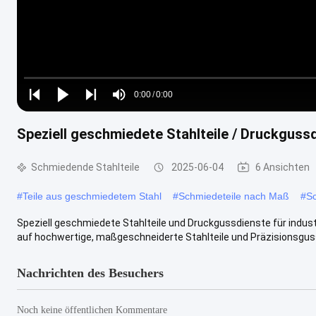
Loaded
:
0%
0:00
/
0:00
Play
Play
Play
Mute
Current
Duration
next
next
Speziell geschmiedete Stahlteile / Druckguss
Time
Schmiedende Stahlteile
2025-06-04
6 Ansichten
#
Teile aus geschmiedetem Stahl
#
Schmiedeteile nach Maß
#
Sc
Speziell geschmiedete Stahlteile und Druckgussdienste für indu
auf hochwertige, maßgeschneiderte Stahlteile und Präzisionsguss
Nachrichten des Besuchers
Noch keine öffentlichen Kommentare