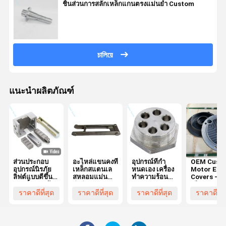
ชิ้นส่วนการสลักเหล็กแกนตรงแม่นยํา Custom
চালিয়ে
แนะนำผลิตภัณฑ์
ส่วนประกอบ
อะไหล่แขนคงที่
อุปกรณ์ที่กํา
OEM Cust
อุปกรณ์นิรภัย
เหล็กสแตนเล
หนดเอง เครื่อง
Motor End
ลิฟต์แบบตีขึ้น
สหลอมแม่น
ทําความร้อน
Covers - อัล
รูป | ชิ้นส่วนผ้า
ยําสําหรับ
Flange
เนียมและ
เบรก (เกรด
เครื่องจักร
อะไหล่เหล็ก
ราคาดีที่สุด
ราคาดีที่สุด
ราคาดีที่สุด
ราคาดีที่ส
อุตสาหกรรม)
การเกษตร
ทองเหลืองแ
เจาะจง