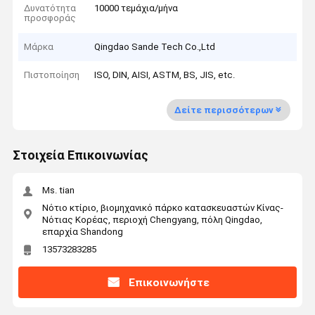
Δυνατότητα
10000 τεμάχια/μήνα
προσφοράς
Μάρκα
Qingdao Sande Tech Co.,Ltd
Πιστοποίηση
ISO, DIN, AISI, ASTM, BS, JIS, etc.
Δείτε περισσότερων
Στοιχεία Επικοινωνίας
Ms. tian
Νότιο κτίριο, βιομηχανικό πάρκο κατασκευαστών Κίνας-
Νότιας Κορέας, περιοχή Chengyang, πόλη Qingdao,
επαρχία Shandong
13573283285
Επικοινωνήστε