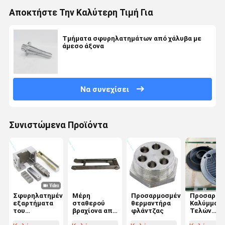
Αποκτήστε Την Καλύτερη Τιμή Για
Τμήματα σφυρηλατημάτων από χάλυβα με
άμεσο άξονα
Να συνεχίσει
Συνιστώμενα Προϊόντα
Σφυρηλατημένα
Μέρη
Προσαρμοσμένο
Προσαρμο
εξαρτήματα
σταθερού
θερμαντήρα
Καλύμματ
του
βραχίονα από
φλάντζας
Τελών
εξοπλισμού
κράμα
Κινητήρα