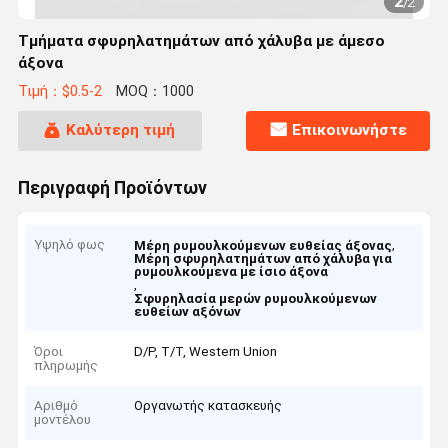
2
/
2
Τμήματα σφυρηλατημάτων από χάλυβα με άμεσο
άξονα
Τιμή：$0.5-2
MOQ：1000
Καλύτερη τιμή
Επικοινωνήστε
Περιγραφή Προϊόντων
Υψηλό φως
,
Μέρη ρυμουλκούμενων ευθείας άξονας
Μέρη σφυρηλατημάτων από χάλυβα για
ρυμουλκούμενα με ίσιο άξονα
,
Σφυρηλασία μερών ρυμουλκούμενων
ευθείων αξόνων
Όροι
D/P, T/T, Western Union
πληρωμής
Αριθμό
Οργανωτής κατασκευής
μοντέλου