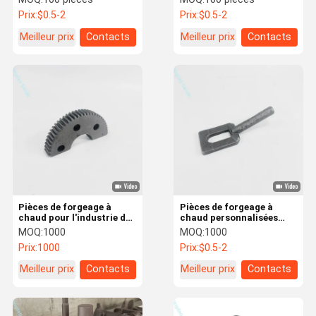
équipements agricoles
Prix:
$0.5-2
Prix:
$0.5-2
Meilleur prix
Contacts
Meilleur prix
Contacts
Pièces de forgeage à
Pièces de forgeage à
chaud pour l'industrie de
chaud personnalisées
la silice
pour les accessoires
MOQ:
1000
MOQ:
1000
d'instruments en acier
Prix:
1000
Prix:
$0.5-2
inoxydable et en acier au
carbone
Meilleur prix
Contacts
Meilleur prix
Contacts