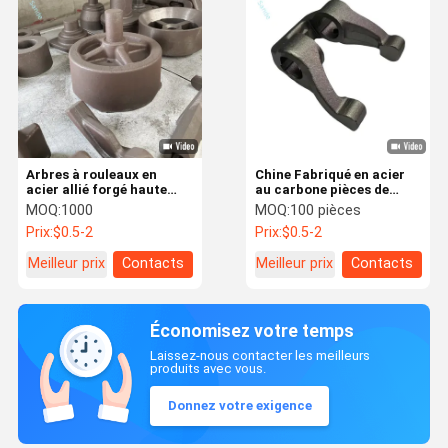
Arbres à rouleaux en
Chine Fabriqué en acier
acier allié forgé haute
au carbone pièces de
performance – Broches
forgeage de fourche
MOQ:
1000
MOQ:
100 pièces
personnalisées de qualité
d'embrayage
Prix:
$0.5-2
Prix:
$0.5-2
industrielle
Meilleur prix
Contacts
Meilleur prix
Contacts
Économisez votre temps
Laissez-nous contacter les meilleurs
produits avec vous.
Donnez votre exigence