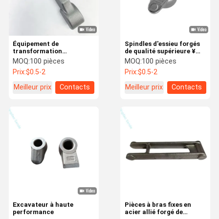
Équipement de
Spindles d'essieu forgés
transformation
de qualité supérieure ¥
alimentaire sur mesure
Composants automobiles
MOQ:
100 pièces
MOQ:
100 pièces
chaîne de convoyeurs
en acier allié ∙ Forge à
Prix:
$0.5-2
Prix:
$0.5-2
spécialement forgée
chaud/froid ∙ Qualité
OEM
Meilleur prix
Contacts
Meilleur prix
Contacts
À La Maison
Produits
À Propos De
Visite De
Nous
L'usine
Excavateur à haute
Pièces à bras fixes en
performance
acier allié forgé de