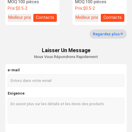
précision pour machines
MOQ:
100 pièces
MOQ:
100 pièces
agricoles
Prix:
$0.5-2
Prix:
$0.5-2
Meilleur prix
Contacts
Meilleur prix
Contacts
Contrôle De
Nous
Nouvelles
Les Affaires
La Qualité
Contacter
Regardez plus
Laisser Un Message
Nous Vous Répondrons Rapidement
Demandez
Un Devis
e-mail
Parties de forge à chaud
Exigence
Pièces de forge en acier
pièces de forge en aluminium
La chaîne forgée
Chaîne de convoyeur