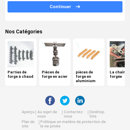
Continuer
Parties d'usinage
pièces de forgeage en cuivre
Nos Catégories
Pièces de forgeage à base de zinc Zamak
Parties de
Pièces de
pièces de
La chaîne
forge à chaud
forge en acier
forge en
forgée
aluminium
Aperçu
Au sujet de
Contactez-
Desktop
nous
nous
Site
Plan du
Politique en matière de protection de
site
la vie privée