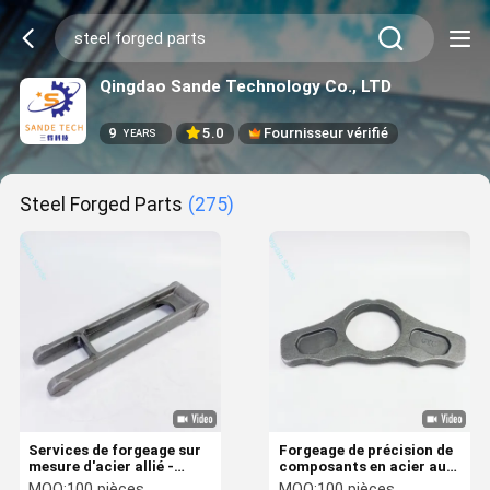
Qingdao Sande Technology Co., LTD
9
5.0
Fournisseur vérifié
YEARS
Steel Forged Parts
(275)
Services de forgeage sur
Forgeage de précision de
mesure d'acier allié -
composants en acier au
Armes fixes durables pour
carbone haut de gamme
MOQ:
100 pièces
MOQ:
100 pièces