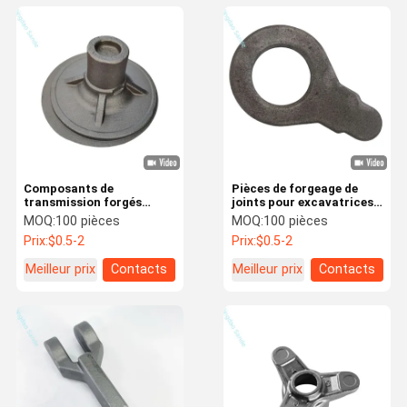
Composants de
Pièces de forgeage de
transmission forgés
joints pour excavatrices
durables pour les
en acier au carbone forgé
MOQ:
100 pièces
MOQ:
100 pièces
applications dans
sur mesure
Prix:
$0.5-2
Prix:
$0.5-2
l'automobile et les
équipements lourds
Meilleur prix
Contacts
Meilleur prix
Contacts