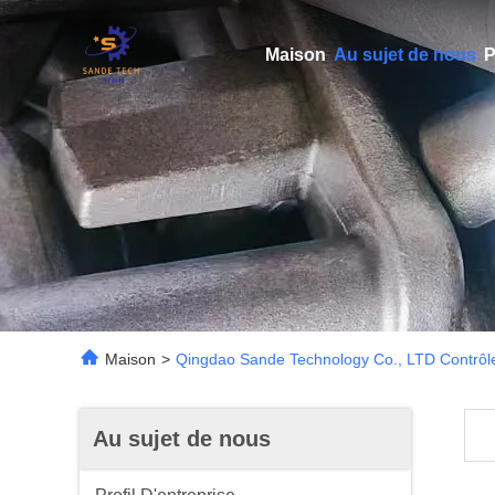
Maison
Au sujet de nous
P
Maison
>
Qingdao Sande Technology Co., LTD Contrôle
Au sujet de nous