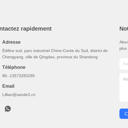
ntactez rapidement
Not
Adresse
Abon
plus
Édifice sud, parc industriel Chine-Corée du Sud, district de
Chengyang, ville de Qingdao, province du Shandong
Téléphone
86--13573283285
Email
Lillian@sande3.cn
C