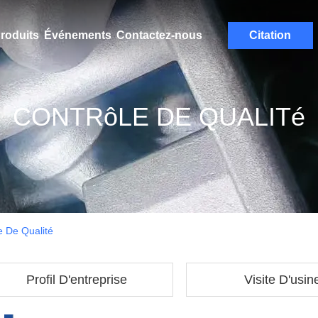
roduits
Événements
Contactez-nous
Citation
CONTRôLE DE QUALITé
 De Qualité
Profil D'entreprise
Visite D'usin