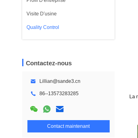
Profil D'entreprise
Visite D'usine
Quality Control
Contactez-nous
Lillian@sande3.cn
86--13573283285
La n
Contact maintenant