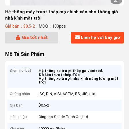
2
/
2
Hệ thống máy trượt thép mạ chính xác cho thông gió
nhà kính mặt trời
Giá bán：$0.5-2
MOQ：100pcs
Giá tốt nhất
Liên hệ với bây giờ
Mô Tả Sản Phẩm
Điểm nổi bật
,
Hệ thống xe trượt thép galvanized
,
Đồ kéo trượt thép đúc
Hệ thống xe trượt nhà kính năng lượng mặt
trời
Chứng nhận
ISO, DIN, AISI, ASTM, BS, JIS, etc.
Giá bán
$0.5-2
Hàng hiệu
Qingdao Sande Tech Co.,Ltd
Khả năng
10000pcs/tháng