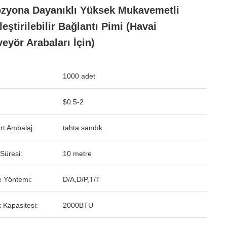
zyona Dayanıklı Yüksek Mukavemetli
leştirilebilir Bağlantı Pimi (Havai
eyör Arabaları İçin)
1000 adet
$0.5-2
rt Ambalaj:
tahta sandık
Süresi:
10 metre
 Yöntemi:
D/A,D/P,T/T
 Kapasitesi:
2000BTU