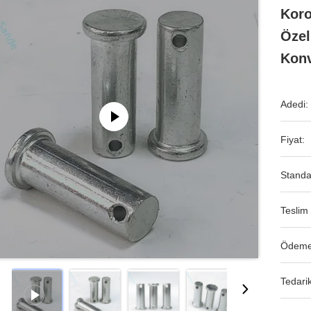
Koro
Özel
Konv
Adedi:
Fiyat:
Standa
Teslim 
Ödeme
Tedarik