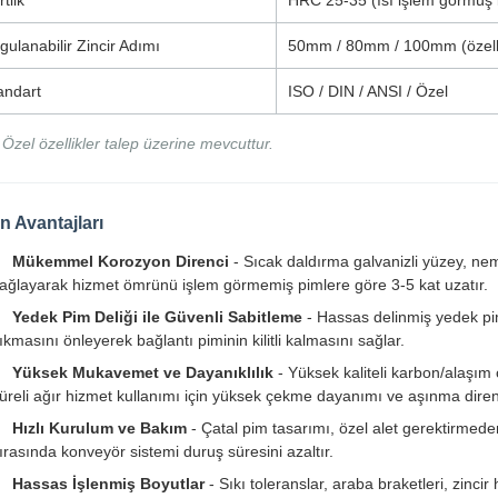
tlik
HRC 25-35 (ısı işlem görmüş i
gulanabilir Zincir Adımı
50mm / 80mm / 100mm (özelleşt
andart
ISO / DIN / ANSI / Özel
 Özel özellikler talep üzerine mevcuttur.
n Avantajları
Mükemmel Korozyon Direnci
- Sıcak daldırma galvanizli yüzey, ne
ağlayarak hizmet ömrünü işlem görmemiş pimlere göre 3-5 kat uzatır.
Yedek Pim Deliği ile Güvenli Sabitleme
- Hassas delinmiş yedek pim
ıkmasını önleyerek bağlantı piminin kilitli kalmasını sağlar.
Yüksek Mukavemet ve Dayanıklılık
- Yüksek kaliteli karbon/alaşım 
üreli ağır hizmet kullanımı için yüksek çekme dayanımı ve aşınma diren
Hızlı Kurulum ve Bakım
- Çatal pim tasarımı, özel alet gerektirmed
ırasında konveyör sistemi duruş süresini azaltır.
Hassas İşlenmiş Boyutlar
- Sıkı toleranslar, araba braketleri, zinc