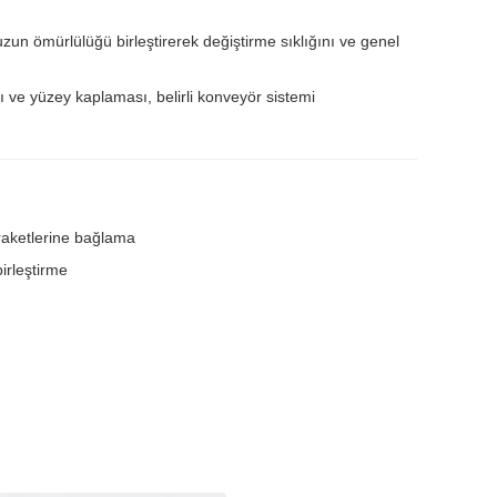
 uzun ömürlülüğü birleştirerek değiştirme sıklığını ve genel
fı ve yüzey kaplaması, belirli konveyör sistemi
braketlerine bağlama
birleştirme