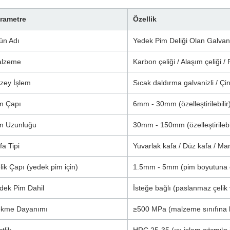
rametre
Özellik
ün Adı
Yedek Pim Deliği Olan Galvani
lzeme
Karbon çeliği / Alaşım çeliği /
zey İşlem
Sıcak daldırma galvanizli / Ç
m Çapı
6mm - 30mm (özelleştirilebilir
m Uzunluğu
30mm - 150mm (özelleştirilebil
fa Tipi
Yuvarlak kafa / Düz kafa / Ma
lik Çapı (yedek pim için)
1.5mm - 5mm (pim boyutuna o
dek Pim Dahil
İsteğe bağlı (paslanmaz çelik 
kme Dayanımı
≥500 MPa (malzeme sınıfına b