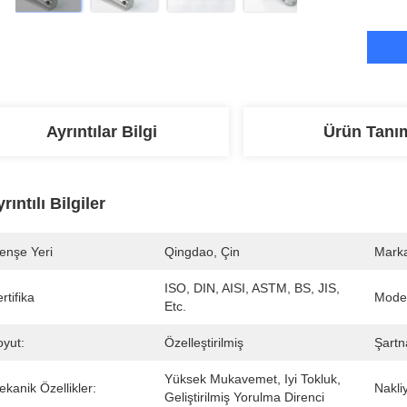
Ayrıntılar Bilgi
Ürün Tanı
rıntılı Bilgiler
enşe Yeri
Qingdao, Çin
Marka
ISO, DIN, AISI, ASTM, BS, JIS, 
rtifika
Mode
Etc.
oyut:
Özelleştirilmiş
Şart
Yüksek Mukavemet, Iyi Tokluk, 
kanik Özellikler:
Nakli
Geliştirilmiş Yorulma Direnci