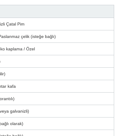
zli Çatal Pim
 Paslanmaz çelik (isteğe bağlı)
inko kaplama / Özel
)
ir)
ntar kafa
rantılı)
veya galvanizli)
ağlı olarak)