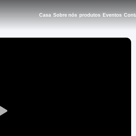
Casa
Sobre nós
produtos
Eventos
Cont
Play
Video