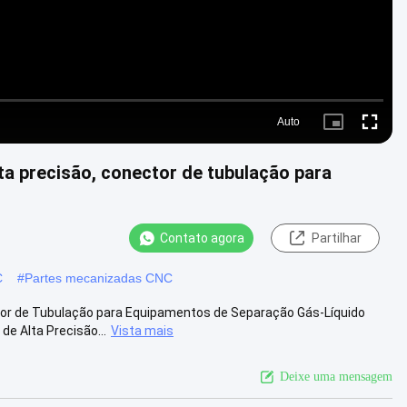
Auto
Picture-
Fullscre
in-
Picture
a precisão, conector de tubulação para
Contato agora
Partilhar
C
#
Partes mecanizadas CNC
tor de Tubulação para Equipamentos de Separação Gás-Líquido
e Alta Precisão...
Vista mais
Deixe uma mensagem