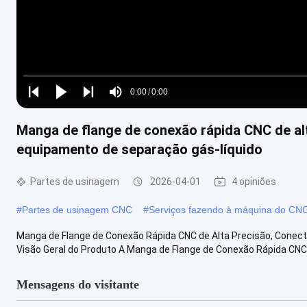
Loaded
:
0%
0:00
/
0:00
Play
Play
Play
Mute
Current
Duration
next
next
Manga de flange de conexão rápida CNC de alt
Time
equipamento de separação gás-líquido
Partes de usinagem
2026-04-01
4 opiniões
#
Partes de usinagem CNC
#
Serviços fazendo à máquina do CN
Manga de Flange de Conexão Rápida CNC de Alta Precisão, Conec
Visão Geral do Produto A Manga de Flange de Conexão Rápida CNC d
Mensagens do visitante