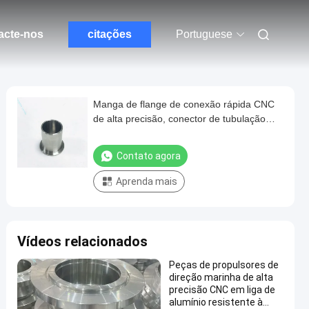
acte-nos
citações
Portuguese
Manga de flange de conexão rápida CNC
de alta precisão, conector de tubulação
para equipamento de separação gás-
líquido
Contato agora
Aprenda mais
Vídeos relacionados
Peças de propulsores de
direção marinha de alta
precisão CNC em liga de
alumínio resistente à