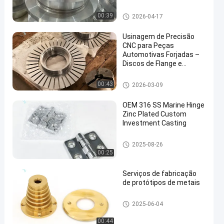
corrosão para
personalização em larga
Partes de usinagem
00:39
2026-04-17
escala
Usinagem de Precisão
CNC para Peças
Automotivas Forjadas –
Discos de Flange e
en
Componentes de Disco
de Cubo
Partes de usinagem
00:43
2026-03-09
OEM 316 SS Marine Hinge
Zinc Plated Custom
Investment Casting
Partes de usinagem
2025-08-26
00:25
Serviços de fabricação
de protótipos de metais
Partes de forja de cobre
2025-06-04
00:44