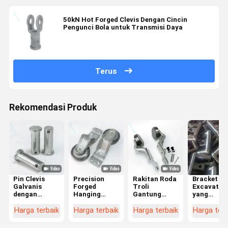
50kN Hot Forged Clevis Dengan Cincin
Pengunci Bola untuk Transmisi Daya
Terus
Rekomendasi Produk
Pin Clevis
Precision
Rakitan Roda
Bracket Pi
Galvanis
Forged
Troli
Excavator
dengan
Hanging
Gantung
yang
Lubang Pin
Chain Trolley
Tugas Berat
Dipalsuka
Cotter - Pin
Wheel
dengan Kit
dan Kursi
Harga terbaik
Harga terbaik
Harga terbaik
Harga terb
Penghubung
Assembly
Braket Geser
Dukungan
Tahan Korosi
dengan
Konveyor
Hinge