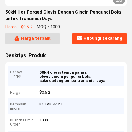
2
/
3
50kN Hot Forged Clevis Dengan Cincin Pengunci Bola
untuk Transmisi Daya
Harga：$0.5-2
MOQ：1000
Harga terbaik
Hubungi sekarang
Deskripsi Produk
Cahaya
,
50kN clevis tempa panas
Tinggi
,
clevis cincin pengunci bola
suku cadang tempa transmisi daya
Harga
$0.5-2
Kemasan
KOTAK KAYU
rincian
Kuantitas min
1000
Order