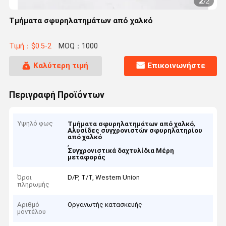
2
/
2
Τμήματα σφυρηλατημάτων από χαλκό
Τιμή：$0.5-2
MOQ：1000
Καλύτερη τιμή
Επικοινωνήστε
Περιγραφή Προϊόντων
Υψηλό φως
,
Τμήματα σφυρηλατημάτων από χαλκό
Αλυσίδες συγχρονιστών σφυρηλατηρίου
από χαλκό
,
Συγχρονιστικά δαχτυλίδια Μέρη
μεταφοράς
Όροι
D/P, T/T, Western Union
πληρωμής
Αριθμό
Οργανωτής κατασκευής
μοντέλου