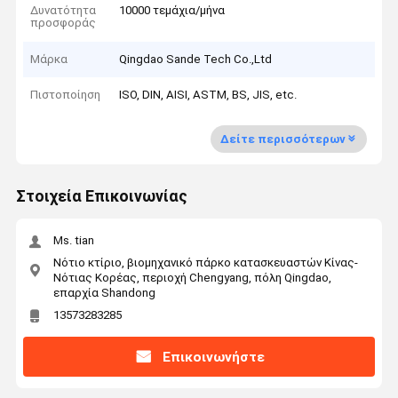
Δυνατότητα
10000 τεμάχια/μήνα
προσφοράς
Μάρκα
Qingdao Sande Tech Co.,Ltd
Πιστοποίηση
ISO, DIN, AISI, ASTM, BS, JIS, etc.
Δείτε περισσότερων
Στοιχεία Επικοινωνίας
Ms. tian
Νότιο κτίριο, βιομηχανικό πάρκο κατασκευαστών Κίνας-
Νότιας Κορέας, περιοχή Chengyang, πόλη Qingdao,
επαρχία Shandong
13573283285
Επικοινωνήστε