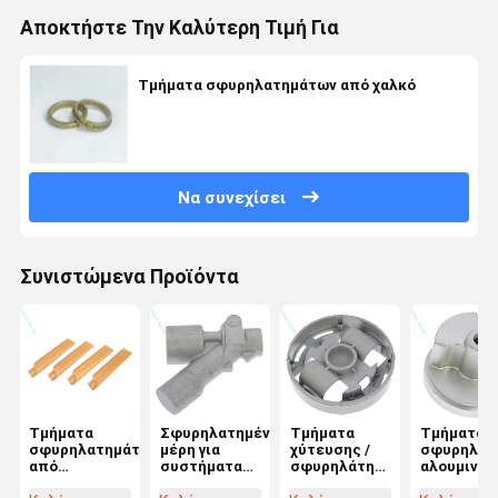
Αποκτήστε Την Καλύτερη Τιμή Για
Τμήματα σφυρηλατημάτων από χαλκό
Να συνεχίσει
Συνιστώμενα Προϊόντα
Τμήματα
Σφυρηλατημένα
Τμήματα
Τμήματα
σφυρηλατημάτων
μέρη για
χύτευσης /
σφυρηλατ
από
συστήματα
σφυρηλάτησης
αλουμινίο
αλουμίνιο
καλωδίωσης
αλουμινίου
ακριβείας