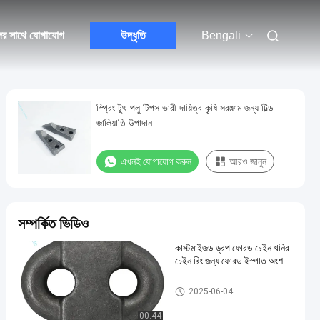
ের সাথে যোগাযোগ
উদ্ধৃতি
Bengali
স্প্রিং টুথ পলু টিপস ভারী দায়িত্ব কৃষি সরঞ্জাম জন্য টিল্ড
জালিয়াতি উপাদান
এখনই যোগাযোগ করুন
আরও জানুন
সম্পর্কিত ভিডিও
কাস্টমাইজড ড্রপ ফোরড চেইন খনির
চেইন রিং জন্য ফোরড ইস্পাত অংশ
ড্রপ ফোর্জড চেইন
2025-06-04
00:44