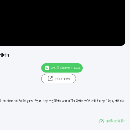
উপাদান
এখনই যোগাযোগ করুন
শেয়ার করুন
উ: আমাদের জালিয়াতিযুক্ত স্প্রিং-দন্ত পলু টিপস এবং মাটির উপাদানগুলি সর্বাধিক স্থায়িত্ব, পরিধান
একটি বার্তা দিন