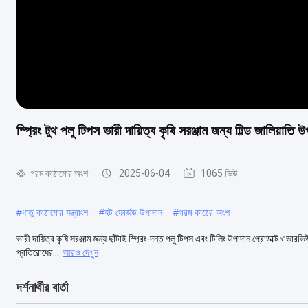
স্প্রিং টুথ পলু টিপস ভারী দায়িত্ব কৃষি সরঞ্জাম জন্য টিল্ড জালিয়াতি 
গরম কাঠামোর অংশ
2025-06-04
1065 ভিউ
#
ধাতু কাঠামোর যন্ত্রাংশ
#
হট ফোর্জড উপাদান
#
গরম কাঠের অংশ
ভারী দায়িত্ব কৃষি সরঞ্জাম জন্য ছাঁটাই স্প্রিং-দন্ত পলু টিপস এবং টিলিং উপাদান প্রোডাক্ট ওভারভি
প্রতিরোধের...
আরও দেখুন
দর্শনার্থীর বার্তা