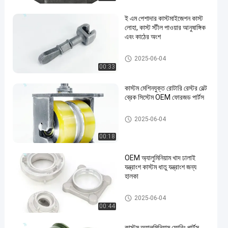
ই এম পেশাদার কাস্টমাইজেশন কাস্ট
লোহা, কাস্ট স্টীল পাওয়ার আনুষাঙ্গিক
এবং কাঠের অংশ
গরম কাঠামোর অংশ
2025-06-04
00:33
কাস্টম মেশিনযুক্ত রোটারি রেস্টর বেল্ট
ব্রেক সিস্টেম OEM ফোরজড পার্টস
পরিবাহক চেইন
2025-06-04
00:18
OEM অ্যালুমিনিয়াম খাদ ঢালাই
যন্ত্রাংশ কাস্টম ধাতু যন্ত্রাংশ জন্য
হালকা
অ্যালুমিনিয়াম কাঠামোর যন্ত্রাংশ
2025-06-04
00:44
কাস্টম অ্যালুমিনিয়াম ফোরিং পার্টস