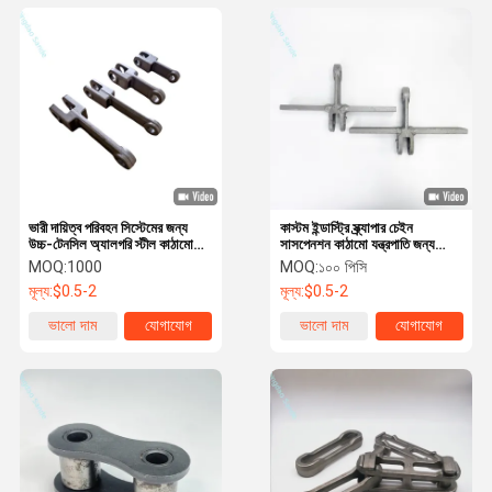
ভারী দায়িত্ব পরিবহন সিস্টেমের জন্য
কাস্টম ইন্ডাস্ট্রি স্ক্র্যাপার চেইন
উচ্চ-টেনসিল অ্যালগরি স্টীল কাঠামো
সাসপেনশন কাঠামো যন্ত্রপাতি জন্য
চেইন
ছাঁটাই চেইন
MOQ:
1000
MOQ:
১০০ পিসি
মূল্য:
$0.5-2
মূল্য:
$0.5-2
ভালো দাম
যোগাযোগ
ভালো দাম
যোগাযোগ