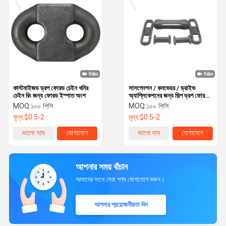
কাস্টমাইজড ড্রপ ফোরড চেইন খনির
সাসপেনশন / কনভেয়র / ড্রাইভ
চেইন রিং জন্য ফোরড ইস্পাত অংশ
অ্যাপ্লিকেশনের জন্য শিল্প ড্রপ ফোরড
চেইন
MOQ:
১০০ পিসি
MOQ:
১০০ পিসি
মূল্য:
$0.5-2
মূল্য:
$0.5-2
ভালো দাম
যোগাযোগ
ভালো দাম
যোগাযোগ
আপনার সময় বাঁচান
আমাদের সাথে সেরা পণ্য যোগাযোগ করুন।
আপনার প্রয়োজনীয়তা দিন