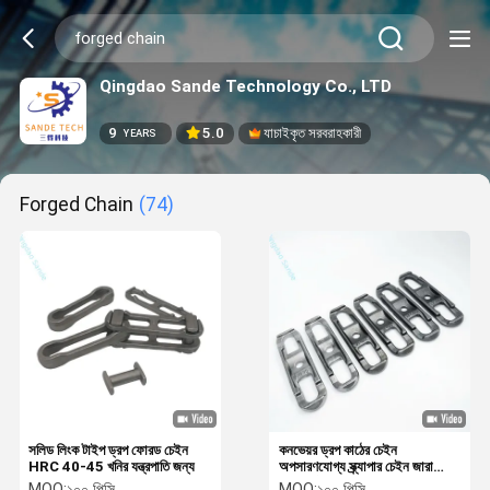
Qingdao Sande Technology Co., LTD
9
5.0
যাচাইকৃত সরবরাহকারী
YEARS
Forged Chain
(74)
সলিড লিংক টাইপ ড্রপ ফোরড চেইন
কনভেয়র ড্রপ কাঠের চেইন
HRC 40-45 খনির যন্ত্রপাতি জন্য
অপসারণযোগ্য স্ক্র্যাপার চেইন জারা
প্রতিরোধী
MOQ:
১০০ পিসি
MOQ:
১০০ পিসি