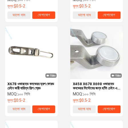
মূল্য:
$0.5-2
মূল্য:
$0.5-2
ভালো দাম
যোগাযোগ
ভালো দাম
যোগাযোগ
X678 ওভারহেড কনভেয়র ড্রপ ফোরড
X458 X678 X698 ওভারহেড
চেইন ভারী দায়িত্ব শিল্প গ্রেড
কনভেয়র সিস্টেমের জন্য ছাঁটা চেইন এবং
ট্রলি
MOQ:
১০০ পিসি
MOQ:
১০০ পিসি
মূল্য:
$0.5-2
মূল্য:
$0.5-2
ভালো দাম
যোগাযোগ
ভালো দাম
যোগাযোগ