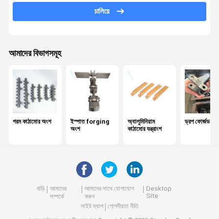
চালিয়ে
যন্ত্রাংশ
তামার কাঠামোর যন্ত্রাংশ
আমাদের বিভাগসমূহ
জিংক জামাক ফোরিং পার্টস
গরম কাঠামোর অংশ
ইস্পাত forging
অ্যালুমিনিয়াম
ড্রপ ফোর্জড চে
অংশ
কাঠামোর যন্ত্রাংশ
বাড়ি
আমাদের
আমাদের সাথে যোগাযোগ
Desktop
Site
সম্পর্কে
করুন
সাইট ম্যাপ
গোপনীয়তা নীতি