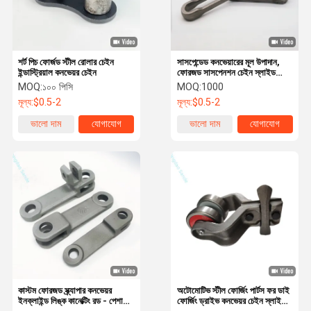
শর্ট পিচ ফোর্জড স্টীল রোলার চেইন
সাসপেন্ডেড কনভেয়ারের মূল উপাদান,
ইন্ডাস্ট্রিয়াল কনভেয়র চেইন
ফোরজড সাসপেনশন চেইন স্লাইড
ফ্রেমের অ্যাসেসরি
MOQ:
১০০ পিসি
MOQ:
1000
মূল্য:
$0.5-2
মূল্য:
$0.5-2
ভালো দাম
যোগাযোগ
ভালো দাম
যোগাযোগ
বাড়ি
পণ্য
আমাদের সম্বন্ধে
কারখানা পরিদর্শন
কাস্টম ফোরজড স্ক্র্যাপার কনভেয়র
অটোমোটিভ স্টীল ফোর্জিং পার্টস ফর ডাই
ইনক্লাইন্ড লিঙ্ক কানেক্টিং রড - পেশাদার
ফোর্জিং ড্রাইভ কনভেয়র চেইন স্লাইড